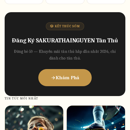
🎲 KẾT THÚC SỚM
Đăng Ký SAKURATHAINGUYEN Tân Thủ
Đừng bỏ lỡ — Khuyến mãi tân thủ hấp dẫn nhất 2026, chỉ
dành cho tân thủ.
Khám Phá
TIN TỨC MỚI NHẤT