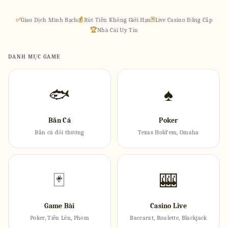
✅
Giao Dịch Minh Bạch
💰
Rút Tiền Không Giới Hạn
🃏
Live Casino Đẳng Cấp
🏆
Nhà Cái Uy Tín
DANH MỤC GAME
🐟
♠
Bắn Cá
Poker
Bắn cá đổi thưởng
Texas Hold'em, Omaha
🃏
🎰
Game Bài
Casino Live
Poker, Tiến Lên, Phỏm
Baccarat, Roulette, Blackjack