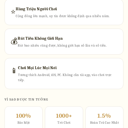
Hàng Triệu Người Chơi
⭐
Cộng đồng lớn mạnh, uy tín được khẳng định qua nhiều năm.
Rút Tiền Không Giới Hạn
💰
Rút bao nhiêu cũng được, không giới hạn số lần và số tiền.
Chơi Mọi Lúc Mọi Nơi
📱
Tương thích Android, iOS, PC. Không cần tải app, vào chơi trực
tiếp.
VÌ SAO ĐƯỢC TIN TƯỞNG
100%
1000+
1.5%
Bảo Mật
Trò Chơi
Hoàn Trả Cao Nhất