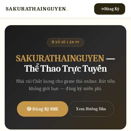
SAKURATHAINGUYEN
.
Đăng Ký
🃏 XỔ SỐ 1 ĂN 99
SAKURATHAINGUYEN
—
Thể Thao Trực Tuyến
Nhà cái Chất lượng cho game thủ online. Rút tiền
không giới hạn — đăng ký miễn phí.
🎲 Đăng Ký 88K
Xem Hướng Dẫn