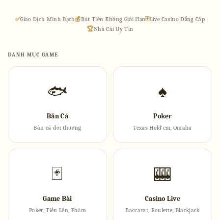
✅
Giao Dịch Minh Bạch
💰
Rút Tiền Không Giới Hạn
🃏
Live Casino Đẳng Cấp
🏆
Nhà Cái Uy Tín
DANH MỤC GAME
🐟
♠
Bắn Cá
Poker
Bắn cá đổi thưởng
Texas Hold'em, Omaha
🃏
🎰
Game Bài
Casino Live
Poker, Tiến Lên, Phỏm
Baccarat, Roulette, Blackjack