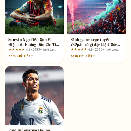
Sunwin Nạp Tiền Qua Ví
Sảnh game trực tuyến
Điện Tử: Hướng Dẫn Chi Tiết
789p.in có gì đặc biệt? Góc
và Những Điều Cần Kiểm
nhìn quản trị vốn và rủi ro
★★★★★
4.8 · 2483+ lượt xem
★★★★★
4.8 · 2556+ lượt xem
Tra Trước Khi Giao Dịch
thực tế
Xem Chi Tiết →
Xem Chi Tiết →
Find Innovative Online