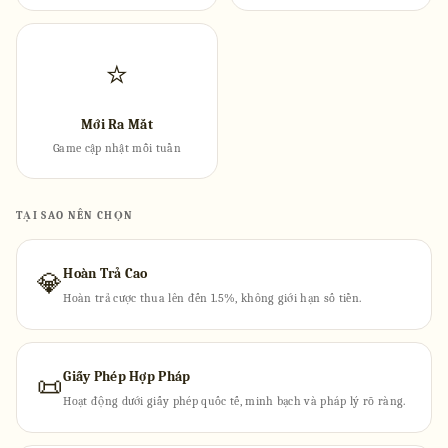
⭐
Mới Ra Mắt
Game cập nhật mỗi tuần
TẠI SAO NÊN CHỌN
Hoàn Trả Cao
💎
Hoàn trả cược thua lên đến 1.5%, không giới hạn số tiền.
Giấy Phép Hợp Pháp
📜
Hoạt động dưới giấy phép quốc tế, minh bạch và pháp lý rõ ràng.