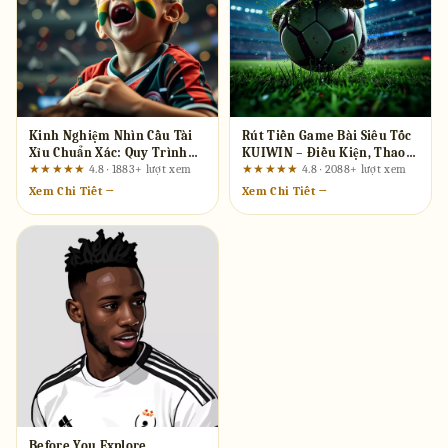
Kinh Nghiệm Nhìn Cầu Tài
Rút Tiền Game Bài Siêu Tốc
Xỉu Chuẩn Xác: Quy Trình
KUIWIN – Điều Kiện, Thao
Tối Giản Cho Người Mới
Tác Và Cách Xử Lý Khi Lệnh
★★★★★
4.8 · 1883+ lượt xem
★★★★★
4.8 · 2088+ lượt xem
Bị Chậm
Xem Chi Tiết →
Xem Chi Tiết →
Before You Explore