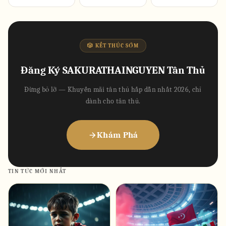
🎲 KẾT THÚC SỚM
Đăng Ký SAKURATHAINGUYEN Tân Thủ
Đừng bỏ lỡ — Khuyến mãi tân thủ hấp dẫn nhất 2026, chỉ
dành cho tân thủ.
Khám Phá
TIN TỨC MỚI NHẤT