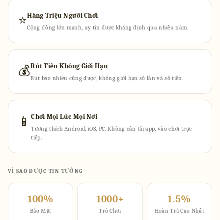
Hàng Triệu Người Chơi
⭐
Cộng đồng lớn mạnh, uy tín được khẳng định qua nhiều năm.
Rút Tiền Không Giới Hạn
💰
Rút bao nhiêu cũng được, không giới hạn số lần và số tiền.
Chơi Mọi Lúc Mọi Nơi
📱
Tương thích Android, iOS, PC. Không cần tải app, vào chơi trực
tiếp.
VÌ SAO ĐƯỢC TIN TƯỞNG
100%
1000+
1.5%
Bảo Mật
Trò Chơi
Hoàn Trả Cao Nhất