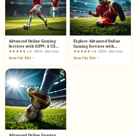
Advanced Online Gaming
Explore Advanced Online
Services with GO99: A UX
Gaming Services with
Expert's Review
go99sv.com: A UX Review of
★★★★★
4.8 · 2604+ lượt xem
★★★★★
4.8 · 2514+ lượt xem
the Go99 Player Flow
Xem Chi Tiết →
Xem Chi Tiết →
Advanced Online Gaming