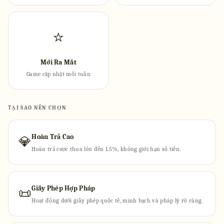
⭐
Mới Ra Mắt
Game cập nhật mỗi tuần
TẠI SAO NÊN CHỌN
Hoàn Trả Cao
💎
Hoàn trả cược thua lên đến 1.5%, không giới hạn số tiền.
Giấy Phép Hợp Pháp
📜
Hoạt động dưới giấy phép quốc tế, minh bạch và pháp lý rõ ràng.