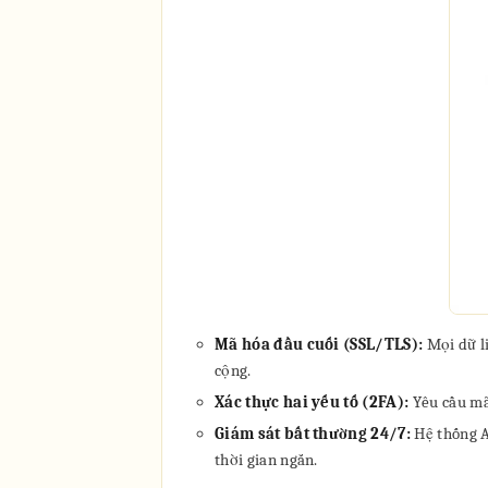
Mã hóa đầu cuối (SSL/TLS):
Mọi dữ li
cộng.
Xác thực hai yếu tố (2FA):
Yêu cầu mã 
Giám sát bất thường 24/7:
Hệ thống A
thời gian ngắn.