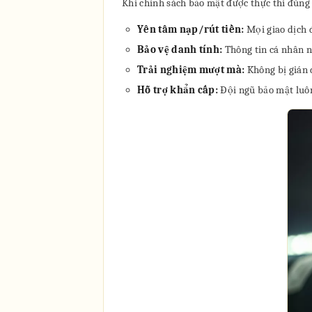
Khi chính sách bảo mật được thực thi đúng 
Yên tâm nạp/rút tiền:
Mọi giao dịch 
Bảo vệ danh tính:
Thông tin cá nhân n
Trải nghiệm mượt mà:
Không bị gián 
Hỗ trợ khẩn cấp:
Đội ngũ bảo mật luôn 