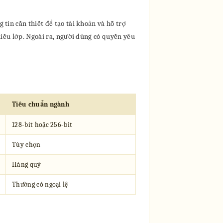
tin cần thiết để tạo tài khoản và hỗ trợ
hiều lớp. Ngoài ra, người dùng có quyền yêu
Tiêu chuẩn ngành
128-bit hoặc 256-bit
Tùy chọn
Hàng quý
Thường có ngoại lệ