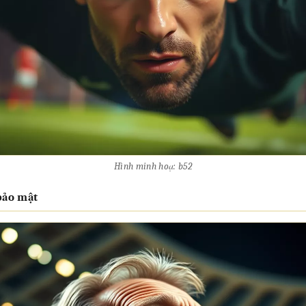
Hình minh hoạ: b52
bảo mật