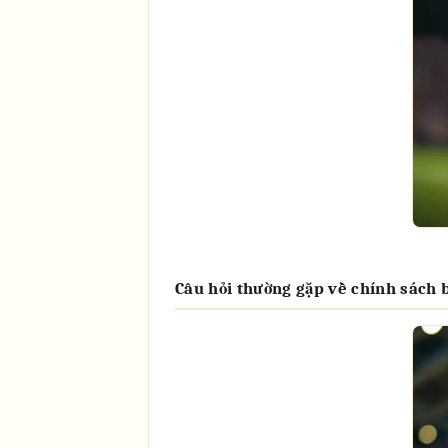
Câu hỏi thường gặp về chính sách 