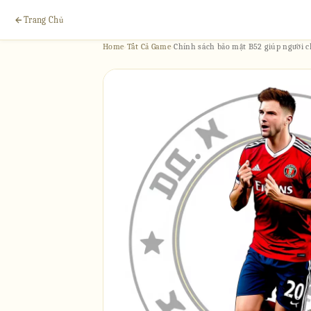
Trang Chủ
Home
›
Tất Cả Game
›
Chính sách bảo mật B52 giúp người c