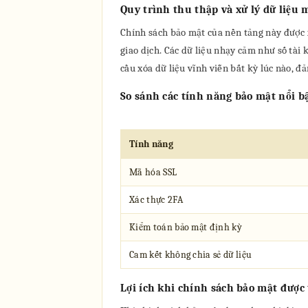
Quy trình thu thập và xử lý dữ liệu
Chính sách bảo mật của nền tảng này được x
giao dịch. Các dữ liệu nhạy cảm như số tài
cầu xóa dữ liệu vĩnh viễn bất kỳ lúc nào, đ
So sánh các tính năng bảo mật nổi b
Tính năng
Mã hóa SSL
Xác thực 2FA
Kiểm toán bảo mật định kỳ
Cam kết không chia sẻ dữ liệu
Lợi ích khi chính sách bảo mật được