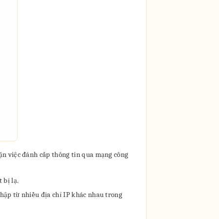
hặn việc đánh cắp thông tin qua mạng công
bị lạ.
hập từ nhiều địa chỉ IP khác nhau trong