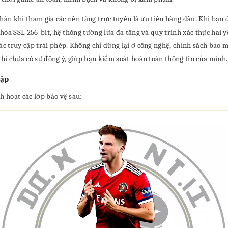
 nhân khi tham gia các nền tảng trực tuyến là ưu tiên hàng đầu. Khi bạn
 hóa SSL 256-bit, hệ thống tường lửa đa tầng và quy trình xác thực hai y
ác truy cập trái phép. Không chỉ dừng lại ở công nghệ, chính sách bảo 
khi chưa có sự đồng ý, giúp bạn kiểm soát hoàn toàn thông tin của mình.
hập
h hoạt các lớp bảo vệ sau: