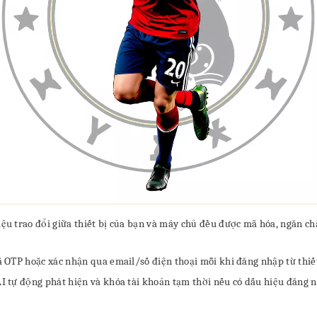
ệu trao đổi giữa thiết bị của bạn và máy chủ đều được mã hóa, ngăn c
OTP hoặc xác nhận qua email/số điện thoại mỗi khi đăng nhập từ thiết 
I tự động phát hiện và khóa tài khoản tạm thời nếu có dấu hiệu đăng n