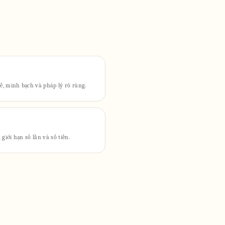
ế, minh bạch và pháp lý rõ ràng.
iới hạn số lần và số tiền.