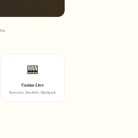
Tín
🎰
Casino Live
Baccarat, Roulette, Blackjack