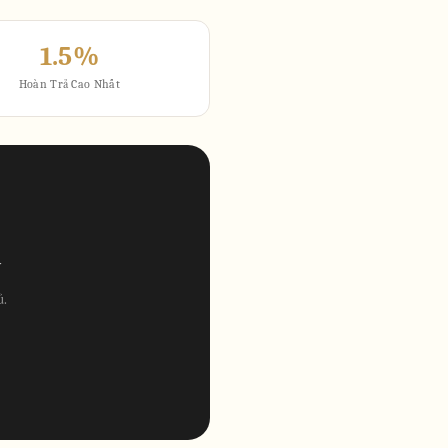
1.5%
Hoàn Trả Cao Nhất
ủ
ủ.