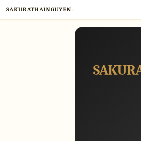
SAKURATHAINGUYEN
.
SAKUR