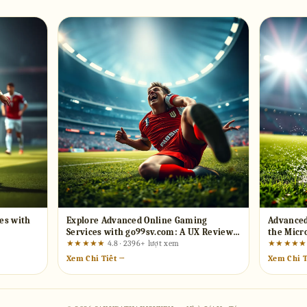
es with
Explore Advanced Online Gaming
Advanced
Services with go99sv.com: A UX Review
the Micr
of the Go99 Player Flow
Trusting
★★★★★
4.8 · 2396+ lượt xem
★★★★
Xem Chi Tiết →
Xem Chi T