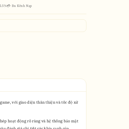
 1.5%
💳 Đa Kênh Nạp
 game, với giao diện thân thiện và tốc độ xử
 phép hoạt động rõ ràng và hệ thống bảo mật
âu đánh giá chi tiết các khía cạnh của