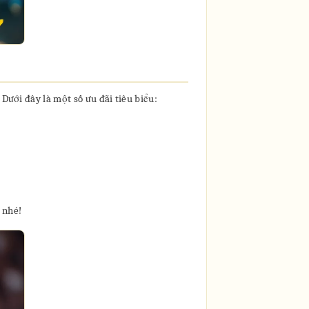
Dưới đây là một số ưu đãi tiêu biểu:
 nhé!