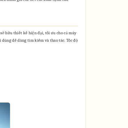
sở hữu thiết kế hiện đại, tối ưu cho cả máy
i dùng dễ dàng tìm kiếm và thao tác. Tốc độ