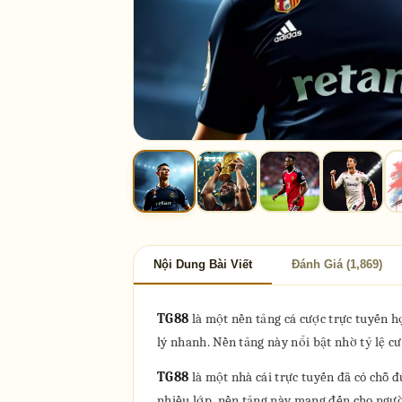
Nội Dung Bài Viết
Đánh Giá (1,869)
TG88
là một nền tảng cá cược trực tuyến hợ
lý nhanh. Nền tảng này nổi bật nhờ tỷ lệ 
TG88
là một nhà cái trực tuyến đã có chỗ đ
nhiều lớp, nền tảng này mang đến cho người 