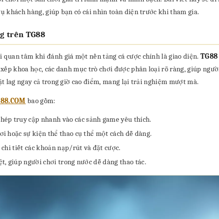
vụ khách hàng, giúp bạn có cái nhìn toàn diện trước khi tham gia.
ng trên TG88
i quan tâm khi đánh giá một nền tảng cá cược chính là giao diện.
TG88
p xếp khoa học, các danh mục trò chơi được phân loại rõ ràng, giúp ngườ
ật lag ngay cả trong giờ cao điểm, mang lại trải nghiệm mượt mà.
88.COM
bao gồm:
hép truy cập nhanh vào các sảnh game yêu thích.
ơi hoặc sự kiện thể thao cụ thể một cách dễ dàng.
chi tiết các khoản nạp/rút và đặt cược.
t, giúp người chơi trong nước dễ dàng thao tác.