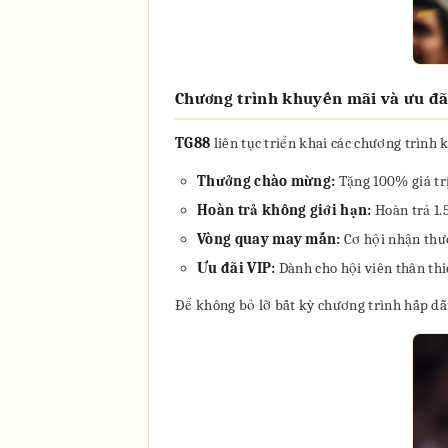
Chương trình khuyến mãi và ưu đã
TG88
liên tục triển khai các chương trình
Thưởng chào mừng:
Tặng 100% giá trị
Hoàn trả không giới hạn:
Hoàn trả 1.
Vòng quay may mắn:
Cơ hội nhận thưở
Ưu đãi VIP:
Dành cho hội viên thân thiế
Để không bỏ lỡ bất kỳ chương trình hấp d