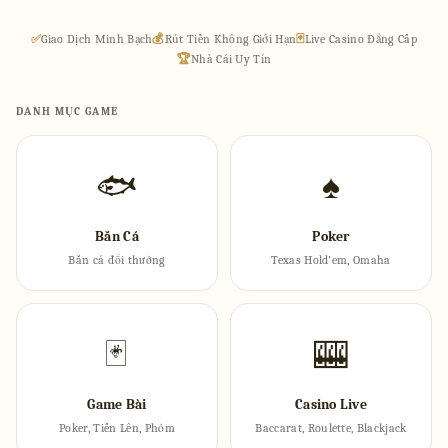
✅
Giao Dịch Minh Bạch
💰
Rút Tiền Không Giới Hạn
🃏
Live Casino Đẳng Cấp
🏆
Nhà Cái Uy Tín
DANH MỤC GAME
🐟
♠
Bắn Cá
Poker
Bắn cá đổi thưởng
Texas Hold'em, Omaha
🃏
🎰
Game Bài
Casino Live
Poker, Tiến Lên, Phỏm
Baccarat, Roulette, Blackjack