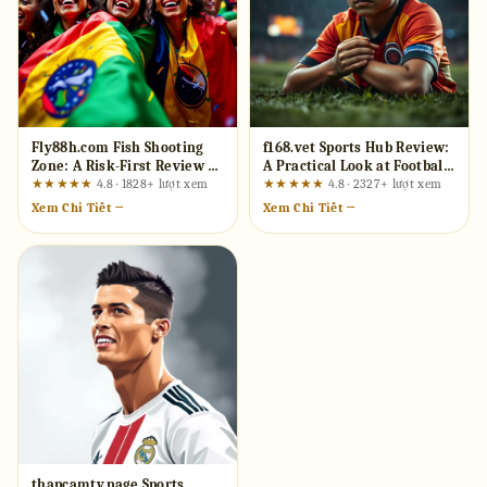
Fly88h.com Fish Shooting
f168.vet Sports Hub Review:
Zone: A Risk-First Review of
A Practical Look at Football
the Arcade Experience
and Esports Betting
★★★★★
4.8 · 1828+ lượt xem
★★★★★
4.8 · 2327+ lượt xem
Xem Chi Tiết →
Xem Chi Tiết →
thapcamtv.page Sports