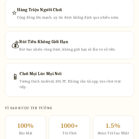
Hàng Triệu Người Chơi
⭐
Cộng đồng lớn mạnh, uy tín được khẳng định qua nhiều năm.
Rút Tiền Không Giới Hạn
💰
Rút bao nhiêu cũng được, không giới hạn số lần và số tiền.
Chơi Mọi Lúc Mọi Nơi
📱
Tương thích Android, iOS, PC. Không cần tải app, vào chơi trực
tiếp.
VÌ SAO ĐƯỢC TIN TƯỞNG
100%
1000+
1.5%
Bảo Mật
Trò Chơi
Hoàn Trả Cao Nhất