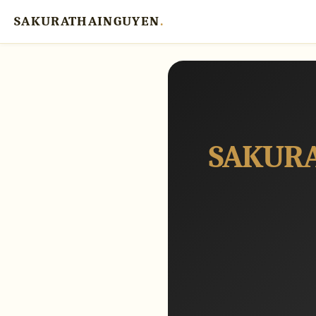
SAKURATHAINGUYEN
.
SAKUR