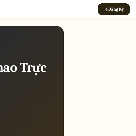
Đăng Ký
ao Trực