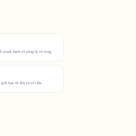
ế, minh bạch và pháp lý rõ ràng.
iới hạn số lần và số tiền.