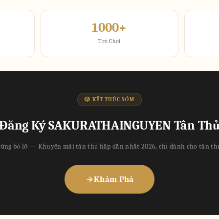
1000+
Trò Chơi
🎲 KẾT THÚC SỚM
Đăng Ký SAKURATHAINGUYEN Tân Th
ừng bỏ lỡ — Khuyến mãi tân thủ hấp dẫn nhất 2026, chỉ dành cho tân th
Khám Phá