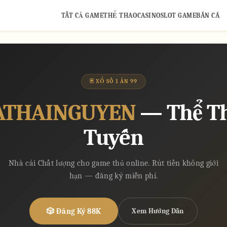
TẤT CẢ GAME
THỂ THAO
CASINO
SLOT GAME
BẮN CÁ
🃏 XỔ SỐ 1 ĂN 99
ATHAINGUYEN
— Thể Th
Tuyến
Nhà cái Chất lượng cho game thủ online. Rút tiền không giới
hạn — đăng ký miễn phí.
🎲 Đăng Ký 88K
Xem Hướng Dẫn