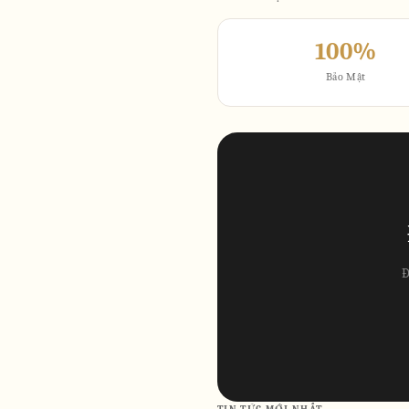
100%
Bảo Mật
Đ