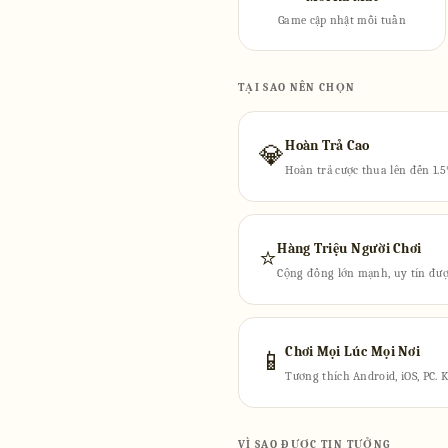
Game cập nhật mỗi tuần
TẠI SAO NÊN CHỌN
Hoàn Trả Cao
💎
Hoàn trả cược thua lên đến 1.5
Hàng Triệu Người Chơi
⭐
Cộng đồng lớn mạnh, uy tín đư
Chơi Mọi Lúc Mọi Nơi
📱
Tương thích Android, iOS, PC. K
VÌ SAO ĐƯỢC TIN TƯỞNG