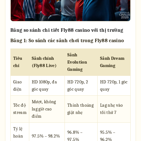
Bảng so sánh chi tiết Fly88 casino với thị trường
Bảng 1: So sánh các sảnh chơi trong Fly88 casino
Sảnh
Tiêu
Sảnh chính
Sảnh Dream
Evolution
chí
(Fly88 Live)
Gaming
Gaming
Giao
HD 1080p, đa
HD 720p, 2
HD 720p, 1 góc
diện
góc quay
góc quay
quay
Mượt, không
Tốc độ
Thỉnh thoảng
Lag nhẹ vào
lag giờ cao
stream
giật nhẹ
tối thứ 7
điểm
Tỷ lệ
96.8% –
95.5% –
hoàn
97.5% – 98.2%
97.5%
96.2%