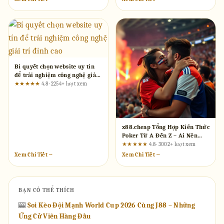
Bí quyết chọn website uy tín
để trải nghiệm công nghệ giải
trí đỉnh cao
★★★★★
4.8 · 2254+ lượt xem
x88.cheap Tổng Hợp Kiến Thức
Poker Từ A Đến Z – Ai Nên
Đọc Và Ai Nên Bỏ Qua?
★★★★★
4.8 · 3002+ lượt xem
Xem Chi Tiết →
Xem Chi Tiết →
BẠN CÓ THỂ THÍCH
🎰
Soi Kèo Đội Mạnh World Cup 2026 Cùng J88 – Những
Ứng Cử Viên Hàng Đầu