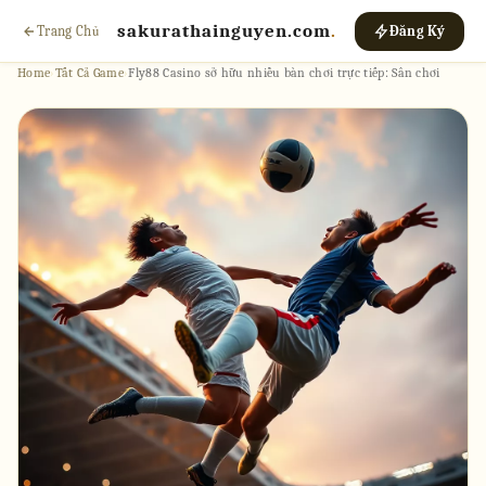
sakurathainguyen.com
.
Trang Chủ
Đăng Ký
Home
›
Tất Cả Game
›
Fly88 Casino sở hữu nhiều bàn chơi trực tiếp: Sân chơi