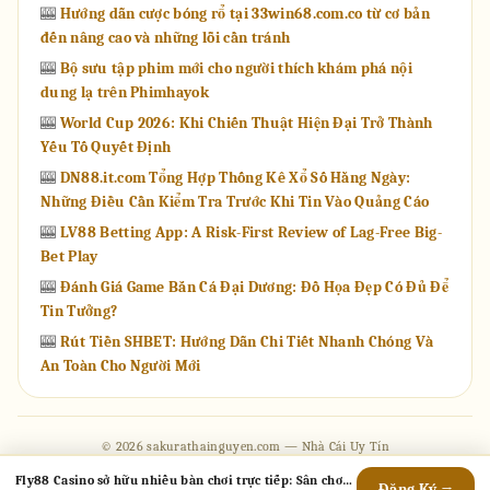
🎰
Hướng dẫn cược bóng rổ tại 33win68.com.co từ cơ bản
đến nâng cao và những lỗi cần tránh
🎰
Bộ sưu tập phim mới cho người thích khám phá nội
dung lạ trên Phimhayok
🎰
World Cup 2026: Khi Chiến Thuật Hiện Đại Trở Thành
Yếu Tố Quyết Định
🎰
DN88.it.com Tổng Hợp Thống Kê Xổ Số Hằng Ngày:
Những Điều Cần Kiểm Tra Trước Khi Tin Vào Quảng Cáo
🎰
LV88 Betting App: A Risk-First Review of Lag-Free Big-
Bet Play
🎰
Đánh Giá Game Bắn Cá Đại Dương: Đồ Họa Đẹp Có Đủ Để
Tin Tưởng?
🎰
Rút Tiền SHBET: Hướng Dẫn Chi Tiết Nhanh Chóng Và
An Toàn Cho Người Mới
© 2026 sakurathainguyen.com — Nhà Cái Uy Tín
Contact
·
Chính Sách Giao Dịch
·
Chính Sách Hoàn Trả
·
Chính Sách Bảo Mật
·
Fly88 Casino sở hữu nhiều bàn chơi trực tiếp: Sân chơi live casino đáng trải nghiệm nhất 2024
Đăng Ký →