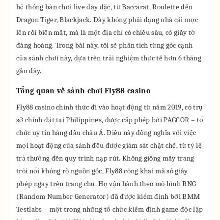
hệ thống bàn chơi live dày đặc, từ Baccarat, Roulette đến
Dragon Tiger, Blackjack. Đây không phải dạng nhà cái mọc
lên rồi biến mất, mà là một địa chỉ có chiều sâu, có giấy tờ
đàng hoàng. Trong bài này, tôi sẽ phân tích từng góc cạnh
của sảnh chơi này, dựa trên trải nghiệm thực tế hơn 6 tháng
gần đây.
Tổng quan về sảnh chơi Fly88 casino
Fly88 casino chính thức đi vào hoạt động từ năm 2019, có trụ
sở chính đặt tại Philippines, được cấp phép bởi PAGCOR – tổ
chức uy tín hàng đầu châu Á. Điều này đồng nghĩa với việc
mọi hoạt động của sảnh đều được giám sát chặt chẽ, từ tỷ lệ
trả thưởng đến quy trình nạp rút. Không giống mấy trang
trôi nổi không rõ nguồn gốc, Fly88 công khai mã số giấy
phép ngay trên trang chủ. Họ vận hành theo mô hình RNG
(Random Number Generator) đã được kiểm định bởi BMM
Testlabs – một trong những tổ chức kiểm định game độc lập