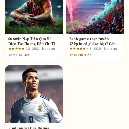
Sunwin Nạp Tiền Qua Ví
Sảnh game trực tuyến
Điện Tử: Hướng Dẫn Chi Tiết
789p.in có gì đặc biệt? Góc
và Những Điều Cần Kiểm
nhìn quản trị vốn và rủi ro
★★★★★
4.8 · 2103+ lượt xem
★★★★★
4.8 · 3230+ lượt xem
Tra Trước Khi Giao Dịch
thực tế
Xem Chi Tiết →
Xem Chi Tiết →
Find Innovative Online