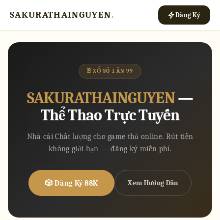
SAKURATHAINGUYEN
.
Đăng Ký
🃏 XỔ SỐ 1 ĂN 99
SAKURATHAINGUYEN
—
Thể Thao Trực Tuyến
Nhà cái Chất lượng cho game thủ online. Rút tiền
không giới hạn — đăng ký miễn phí.
🎲 Đăng Ký 88K
Xem Hướng Dẫn