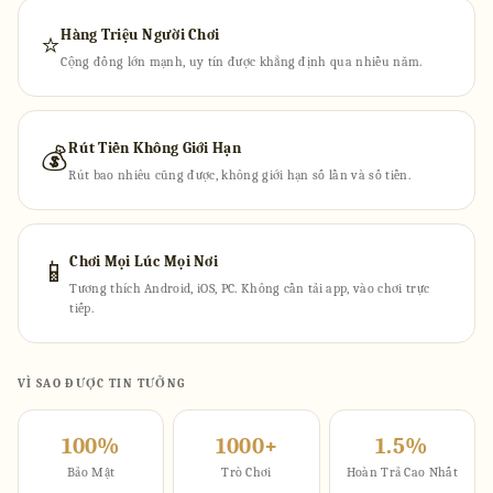
Hàng Triệu Người Chơi
⭐
Cộng đồng lớn mạnh, uy tín được khẳng định qua nhiều năm.
Rút Tiền Không Giới Hạn
💰
Rút bao nhiêu cũng được, không giới hạn số lần và số tiền.
Chơi Mọi Lúc Mọi Nơi
📱
Tương thích Android, iOS, PC. Không cần tải app, vào chơi trực
tiếp.
VÌ SAO ĐƯỢC TIN TƯỞNG
100%
1000+
1.5%
Bảo Mật
Trò Chơi
Hoàn Trả Cao Nhất