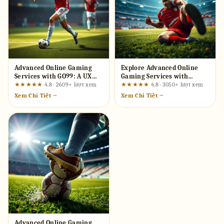
Advanced Online Gaming
Explore Advanced Online
Services with GO99: A UX
Gaming Services with
Expert's Review
go99sv.com: A UX Review of
★★★★★
4.8 · 2609+ lượt xem
★★★★★
4.8 · 3050+ lượt xem
the Go99 Player Flow
Xem Chi Tiết →
Xem Chi Tiết →
Advanced Online Gaming