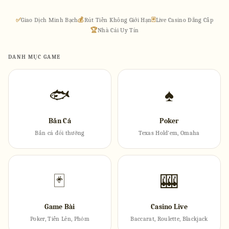
✅
Giao Dịch Minh Bạch
💰
Rút Tiền Không Giới Hạn
🃏
Live Casino Đẳng Cấp
🏆
Nhà Cái Uy Tín
DANH MỤC GAME
🐟
♠
Bắn Cá
Poker
Bắn cá đổi thưởng
Texas Hold'em, Omaha
🃏
🎰
Game Bài
Casino Live
Poker, Tiến Lên, Phỏm
Baccarat, Roulette, Blackjack