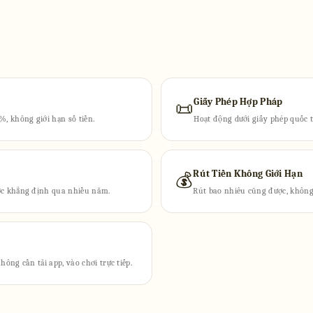
Giấy Phép Hợp Pháp
📜
%, không giới hạn số tiền.
Hoạt động dưới giấy phép quốc t
Rút Tiền Không Giới Hạn
💰
ợc khẳng định qua nhiều năm.
Rút bao nhiêu cũng được, không g
hông cần tải app, vào chơi trực tiếp.