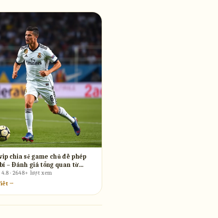
vip chia sẻ game chủ đề phép
bí – Đánh giá tổng quan từ
ơi lâu năm
★
4.8 · 2648+ lượt xem
iết →