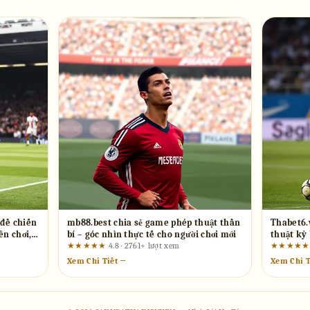
 đề chiến
mb88.best chia sẻ game phép thuật thần
Thabet6.
ên chơi,
bí – góc nhìn thực tế cho người chơi mới
thuật kỳ 
người ch
★★★★★
4.8 · 2761+ lượt xem
★★★★
Xem Chi Tiết →
Xem Chi T