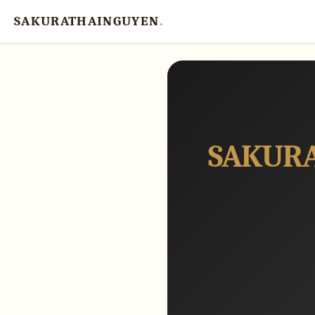
SAKURATHAINGUYEN
.
SAKUR