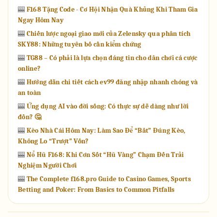
🎰
F168 Tặng Code - Cơ Hội Nhận Quà Khủng Khi Tham Gia
Ngay Hôm Nay
🎰
Chiến lược ngoại giao mới của Zelensky qua phân tích
SKY88: Những tuyên bố cần kiểm chứng
🎰
TG88 – Có phải là lựa chọn đáng tin cho dân chơi cá cược
online?
🎰
Hướng dẫn chi tiết cách ev99 đăng nhập nhanh chóng và
an toàn
🎰
Ứng dụng AI vào đời sống: Có thực sự dễ dàng như lời
đồn? 🤔
🎰
Kèo Nhà Cái Hôm Nay: Làm Sao Để “Bắt” Đúng Kèo,
Không Lo “Trượt” Vốn?
🎰
Nổ Hũ F168: Khi Cơn Sốt “Hũ Vàng” Chạm Đến Trải
Nghiệm Người Chơi
🎰
The Complete f168.pro Guide to Casino Games, Sports
Betting and Poker: From Basics to Common Pitfalls