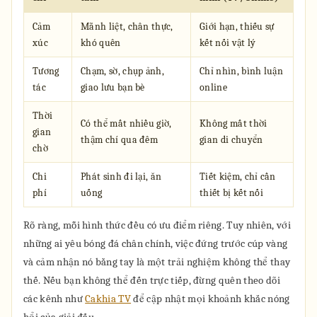
Cảm
Mãnh liệt, chân thực,
Giới hạn, thiếu sự
xúc
khó quên
kết nối vật lý
Tương
Chạm, sờ, chụp ảnh,
Chỉ nhìn, bình luận
tác
giao lưu bạn bè
online
Thời
Có thể mất nhiều giờ,
Không mất thời
gian
thậm chí qua đêm
gian di chuyển
chờ
Chi
Phát sinh đi lại, ăn
Tiết kiệm, chỉ cần
phí
uống
thiết bị kết nối
Rõ ràng, mỗi hình thức đều có ưu điểm riêng. Tuy nhiên, với
những ai yêu bóng đá chân chính, việc đứng trước cúp vàng
và cảm nhận nó bằng tay là một trải nghiệm không thể thay
thế. Nếu bạn không thể đến trực tiếp, đừng quên theo dõi
các kênh như
Cakhia TV
để cập nhật mọi khoảnh khắc nóng