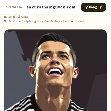
sakurathainguyen.com
.
Trang Chủ
Đăng Ký
Home
›
Tất Cả Game
›
Người hâm mộ xếp hàng thâu đêm để được chạm tay vào mô