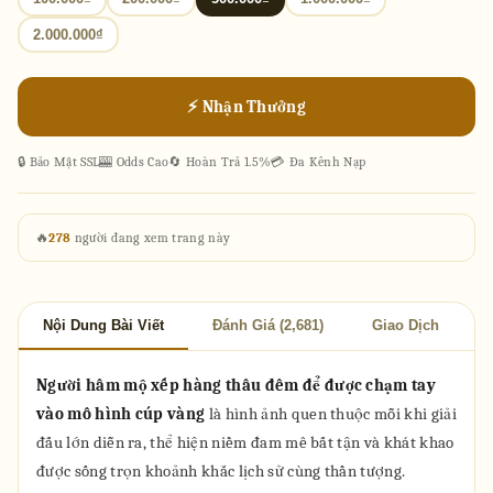
2.000.000₫
⚡ Nhận Thưởng
🔒 Bảo Mật SSL
🎰 Odds Cao
🔄 Hoàn Trả 1.5%
💳 Đa Kênh Nạp
🔥
278
người đang xem trang này
Nội Dung Bài Viết
Đánh Giá (2,681)
Giao Dịch
Người hâm mộ xếp hàng thâu đêm để được chạm tay
vào mô hình cúp vàng
là hình ảnh quen thuộc mỗi khi giải
đấu lớn diễn ra, thể hiện niềm đam mê bất tận và khát khao
được sống trọn khoảnh khắc lịch sử cùng thần tượng.