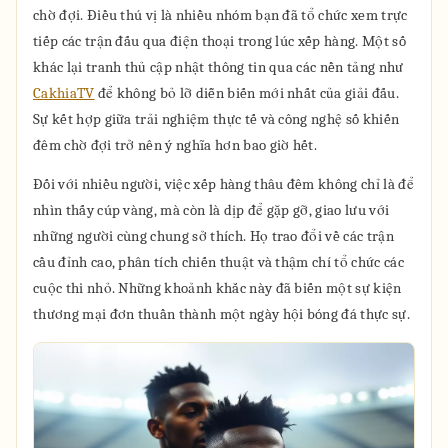
chờ đợi. Điều thú vị là nhiều nhóm bạn đã tổ chức xem trực
tiếp các trận đấu qua điện thoại trong lúc xếp hàng. Một số
khác lại tranh thủ cập nhật thông tin qua các nền tảng như
CakhiaTV
để không bỏ lỡ diễn biến mới nhất của giải đấu.
Sự kết hợp giữa trải nghiệm thực tế và công nghệ số khiến
đêm chờ đợi trở nên ý nghĩa hơn bao giờ hết.
Đối với nhiều người, việc xếp hàng thâu đêm không chỉ là để
nhìn thấy cúp vàng, mà còn là dịp để gặp gỡ, giao lưu với
những người cùng chung sở thích. Họ trao đổi về các trận
cầu đỉnh cao, phân tích chiến thuật và thậm chí tổ chức các
cuộc thi nhỏ. Những khoảnh khắc này đã biến một sự kiện
thương mại đơn thuần thành một ngày hội bóng đá thực sự.