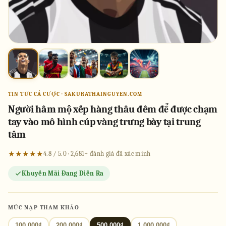
TIN TỨC CÁ CƯỢC · SAKURATHAINGUYEN.COM
Người hâm mộ xếp hàng thâu đêm để được chạm
tay vào mô hình cúp vàng trưng bày tại trung
tâm
★★★★★
4.8 / 5.0 · 2,681+ đánh giá đã xác minh
Khuyến Mãi Đang Diễn Ra
MỨC NẠP THAM KHẢO
100.000₫
200.000₫
500.000₫
1.000.000₫