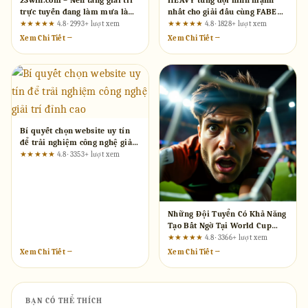
23win.com – Nền tảng giải trí
HEAVY tung đội hình mạnh
trực tuyến đang làm mưa làm
nhất cho giải đấu cùng FABET:
gió tại Việt Nam
Cần xác minh thế nào?
★★★★★
4.8 · 2993+ lượt xem
★★★★★
4.8 · 1828+ lượt xem
Xem Chi Tiết →
Xem Chi Tiết →
Bí quyết chọn website uy tín
để trải nghiệm công nghệ giải
trí đỉnh cao
★★★★★
4.8 · 3353+ lượt xem
Những Đội Tuyển Có Khả Năng
Tạo Bất Ngờ Tại World Cup
2026 Trên F8bet80.one
★★★★★
4.8 · 3366+ lượt xem
Xem Chi Tiết →
Xem Chi Tiết →
BẠN CÓ THỂ THÍCH