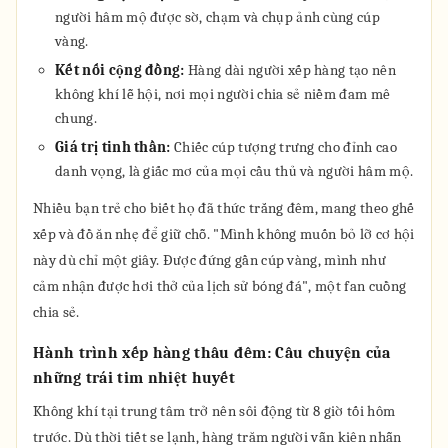
người hâm mộ được sờ, chạm và chụp ảnh cùng cúp
vàng.
Kết nối cộng đồng:
Hàng dài người xếp hàng tạo nên
không khí lễ hội, nơi mọi người chia sẻ niềm đam mê
chung.
Giá trị tinh thần:
Chiếc cúp tượng trưng cho đỉnh cao
danh vọng, là giấc mơ của mọi cầu thủ và người hâm mộ.
Nhiều bạn trẻ cho biết họ đã thức trắng đêm, mang theo ghế
xếp và đồ ăn nhẹ để giữ chỗ. "Mình không muốn bỏ lỡ cơ hội
này dù chỉ một giây. Được đứng gần cúp vàng, mình như
cảm nhận được hơi thở của lịch sử bóng đá", một fan cuồng
chia sẻ.
Hành trình xếp hàng thâu đêm: Câu chuyện của
những trái tim nhiệt huyết
Không khí tại trung tâm trở nên sôi động từ 8 giờ tối hôm
trước. Dù thời tiết se lạnh, hàng trăm người vẫn kiên nhẫn