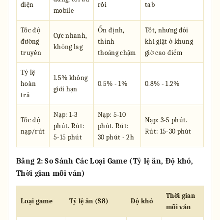
diện
rối
tab
mobile
Tốc độ
Ổn định,
Tốt, nhưng đôi
Cực nhanh,
đường
thỉnh
khi giật ở khung
không lag
truyền
thoảng chậm
giờ cao điểm
Tỷ lệ
1.5% không
hoàn
0.5% - 1%
0.8% - 1.2%
giới hạn
trả
Nạp: 1-3
Nạp: 5-10
Tốc độ
Nạp: 3-5 phút.
phút. Rút:
phút. Rút:
nạp/rút
Rút: 15-30 phút
5-15 phút
30 phút - 2h
Bảng 2: So Sánh Các Loại Game (Tỷ lệ ăn, Độ khó,
Thời gian mỗi ván)
Thời gian
Loại game
Tỷ lệ ăn (S8)
Độ khó
mỗi ván