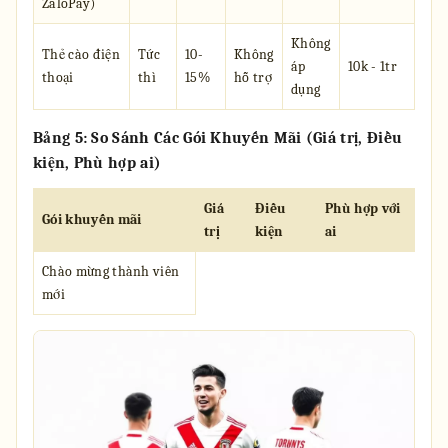
ZaloPay)
Không
Thẻ cào điện
Tức
10-
Không
áp
10k - 1tr
thoại
thì
15%
hỗ trợ
dụng
Bảng 5: So Sánh Các Gói Khuyến Mãi (Giá trị, Điều
kiện, Phù hợp ai)
Giá
Điều
Phù hợp với
Gói khuyến mãi
trị
kiện
ai
Chào mừng thành viên
mới