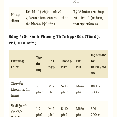
lớn.
Đôi khi bị chặn link vào
Tỷ lệ hoàn trả thấp,
Nhược
giờ cao điểm, cần xác minh
rút tiền chậm hơn,
điểm
tài khoản kỹ lưỡng.
thủ tục rườm rà.
Bảng 4: So Sánh Phương Thức Nạp/Rút (Tốc độ,
Phí, Hạn mức)
Hạn mức
Tốc
Phương
Phí
Tốc độ
Phí
tối
độ
thức
nạp
rút
rút
thiểu/tối
nạp
đa
Chuyển
1-3
Miễn
5-15
Miễn
100k -
khoản ngân
phút
phí
phút
phí
500tr
hàng
Ví điện tử
1-2
Miễn
5-10
Miễn
50k -
(MoMo,
phút
phí
phút
phí
200tr