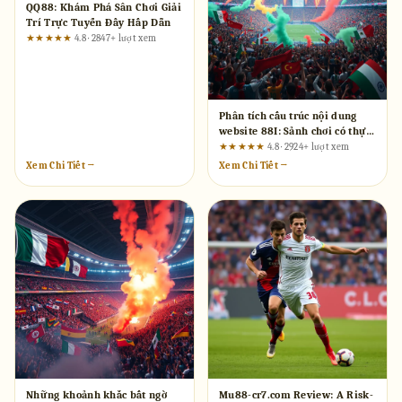
QQ88: Khám Phá Sân Chơi Giải
Trí Trực Tuyến Đầy Hấp Dẫn
★★★★★
4.8 · 2847+ lượt xem
Phân tích cấu trúc nội dung
website 88I: Sảnh chơi có thực
sự uy tín?
★★★★★
4.8 · 2924+ lượt xem
Xem Chi Tiết →
Xem Chi Tiết →
Những khoảnh khắc bất ngờ
Mu88-cr7.com Review: A Risk-