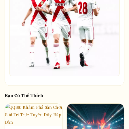
Bạn Có Thể Thích