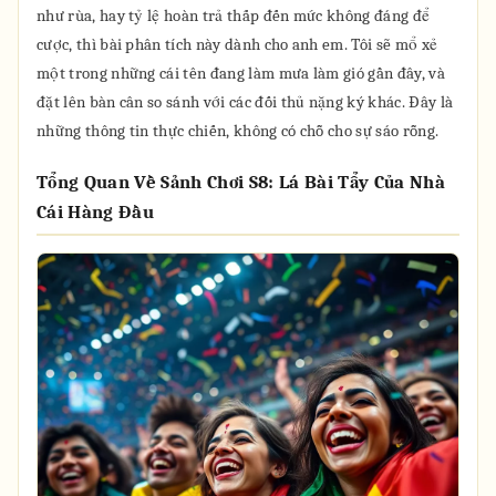
như rùa, hay tỷ lệ hoàn trả thấp đến mức không đáng để
cược, thì bài phân tích này dành cho anh em. Tôi sẽ mổ xẻ
một trong những cái tên đang làm mưa làm gió gần đây, và
đặt lên bàn cân so sánh với các đối thủ nặng ký khác. Đây là
những thông tin thực chiến, không có chỗ cho sự sáo rỗng.
Tổng Quan Về Sảnh Chơi S8: Lá Bài Tẩy Của Nhà
Cái Hàng Đầu