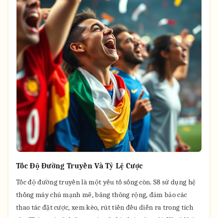
Tốc Độ Đường Truyền Và Tỷ Lệ Cược
Tốc độ đường truyền là một yếu tố sống còn. S8 sử dụng hệ
thống máy chủ mạnh mẽ, băng thông rộng, đảm bảo các
thao tác đặt cược, xem kèo, rút tiền đều diễn ra trong tích