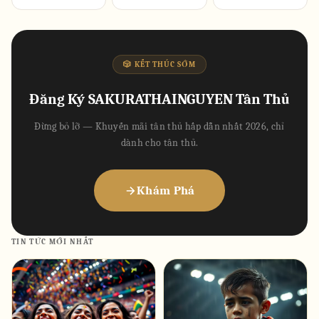
🎲 KẾT THÚC SỚM
Đăng Ký SAKURATHAINGUYEN Tân Thủ
Đừng bỏ lỡ — Khuyến mãi tân thủ hấp dẫn nhất 2026, chỉ
dành cho tân thủ.
Khám Phá
TIN TỨC MỚI NHẤT