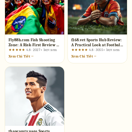
Fly88h.com Fish Shooting
f168.vet Sports Hub Review:
Zone: A Risk-First Review of
A Practical Look at Football
the Arcade Experience
and Esports Betting
★★★★★
4.8 · 2027+ lượt xem
★★★★★
4.8 · 3055+ lượt xem
Xem Chi Tiết →
Xem Chi Tiết →
thapcamtv.page Sports