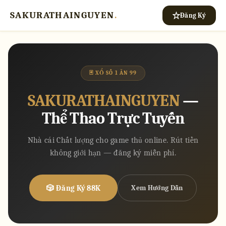
SAKURATHAINGUYEN
.
Đăng Ký
🃏 XỔ SỐ 1 ĂN 99
SAKURATHAINGUYEN
—
Thể Thao Trực Tuyến
Nhà cái Chất lượng cho game thủ online. Rút tiền
không giới hạn — đăng ký miễn phí.
🎲 Đăng Ký 88K
Xem Hướng Dẫn