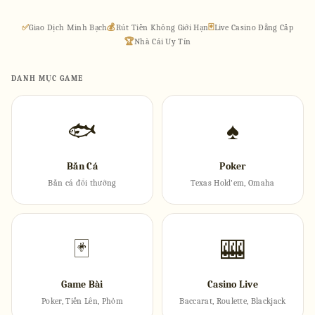
✅
Giao Dịch Minh Bạch
💰
Rút Tiền Không Giới Hạn
🃏
Live Casino Đẳng Cấp
🏆
Nhà Cái Uy Tín
DANH MỤC GAME
🐟
♠
Bắn Cá
Poker
Bắn cá đổi thưởng
Texas Hold'em, Omaha
🃏
🎰
Game Bài
Casino Live
Poker, Tiến Lên, Phỏm
Baccarat, Roulette, Blackjack