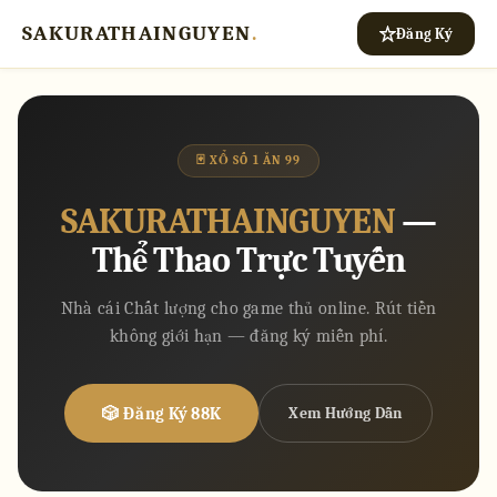
SAKURATHAINGUYEN
.
Đăng Ký
🃏 XỔ SỐ 1 ĂN 99
SAKURATHAINGUYEN
—
Thể Thao Trực Tuyến
Nhà cái Chất lượng cho game thủ online. Rút tiền
không giới hạn — đăng ký miễn phí.
🎲 Đăng Ký 88K
Xem Hướng Dẫn