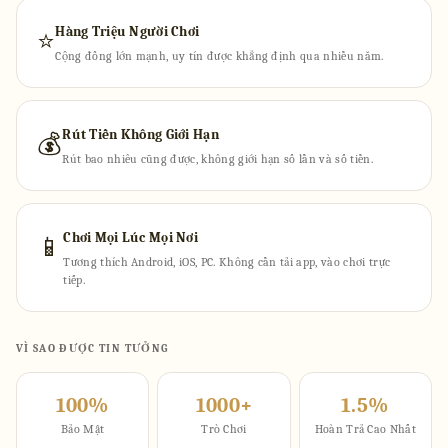
Hàng Triệu Người Chơi
⭐
Cộng đồng lớn mạnh, uy tín được khẳng định qua nhiều năm.
Rút Tiền Không Giới Hạn
💰
Rút bao nhiêu cũng được, không giới hạn số lần và số tiền.
Chơi Mọi Lúc Mọi Nơi
📱
Tương thích Android, iOS, PC. Không cần tải app, vào chơi trực
tiếp.
VÌ SAO ĐƯỢC TIN TƯỞNG
100%
1000+
1.5%
Bảo Mật
Trò Chơi
Hoàn Trả Cao Nhất