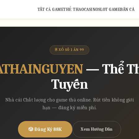
TẤT CẢ GAME
THỂ THAO
CASINO
SLOT GAME
BẮN CÁ
🃏 XỔ SỐ 1 ĂN 99
ATHAINGUYEN
— Thể Th
Tuyến
Nhà cái Chất lượng cho game thủ online. Rút tiền không giới
hạn — đăng ký miễn phí.
🎲 Đăng Ký 88K
Xem Hướng Dẫn