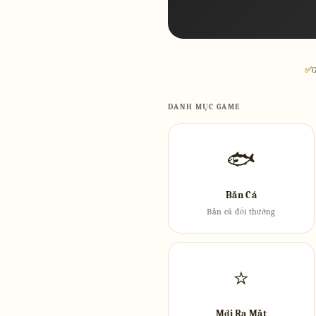
✅
G
DANH MỤC GAME
🐟
Bắn Cá
Bắn cá đổi thưởng
⭐
Mới Ra Mắt