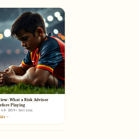
iew: What a Risk Advisor
efore Playing
★
4.8 · 1859+ lượt xem
iết →