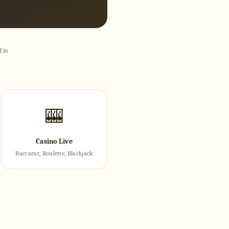
Tín
🎰
Casino Live
Baccarat, Roulette, Blackjack