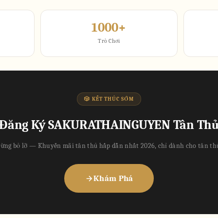
1000+
Trò Chơi
🎲 KẾT THÚC SỚM
Đăng Ký SAKURATHAINGUYEN Tân Th
ừng bỏ lỡ — Khuyến mãi tân thủ hấp dẫn nhất 2026, chỉ dành cho tân th
Khám Phá