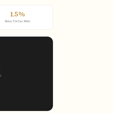
1.5%
Hoàn Trả Cao Nhất
ủ
ủ.