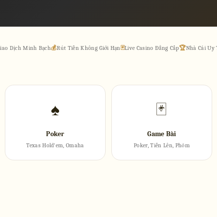
iao Dịch Minh Bạch
💰
Rút Tiền Không Giới Hạn
🃏
Live Casino Đẳng Cấp
🏆
Nhà Cái Uy 
♠
🃏
Poker
Game Bài
Texas Hold'em, Omaha
Poker, Tiến Lên, Phỏm