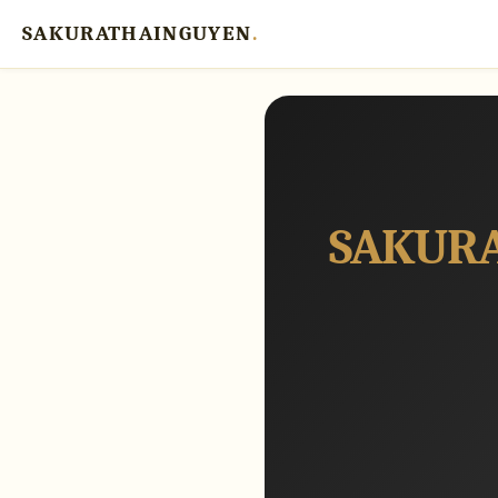
SAKURATHAINGUYEN
.
SAKUR