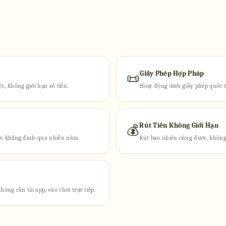
Giấy Phép Hợp Pháp
📜
%, không giới hạn số tiền.
Hoạt động dưới giấy phép quốc t
Rút Tiền Không Giới Hạn
💰
ợc khẳng định qua nhiều năm.
Rút bao nhiêu cũng được, không g
hông cần tải app, vào chơi trực tiếp.