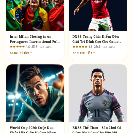
Inter Milan Closing in on
DN88 Trang Chủ: Điểm Đến
Portuguese International Full-
Giải Trí Đỉnh Cao Cho Game
Back: How to Verify the
Thủ
★★★★★
4.8 · 3118+ lượt xem
★★★★★
4.8 · 2561+ lượt xem
Claims Behind the Headline
Xem Chi Tiết →
Xem Chi Tiết →
World Cup 2026: Cuộc Đua
RR88 Thể Thao – Sân Chơi Cá
Khốc Liệt Giữa Những Hàng
Cược Đỉnh Cao Cho Dân Mê