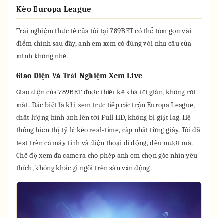
Kèo Europa League
Trải nghiệm thực tế của tôi tại 789BET có thể tóm gọn vài
điểm chính sau đây, anh em xem có đúng với nhu cầu của
mình không nhé.
Giao Diện Và Trải Nghiệm Xem Live
Giao diện của 789BET được thiết kế khá tối giản, không rối
mắt. Đặc biệt là khi xem trực tiếp các trận Europa League,
chất lượng hình ảnh lên tới Full HD, không bị giật lag. Hệ
thống hiển thị tỷ lệ kèo real-time, cập nhật từng giây. Tôi đã
test trên cả máy tính và điện thoại di động, đều mượt mà.
Chế độ xem đa camera cho phép anh em chọn góc nhìn yêu
thích, không khác gì ngồi trên sân vận động.