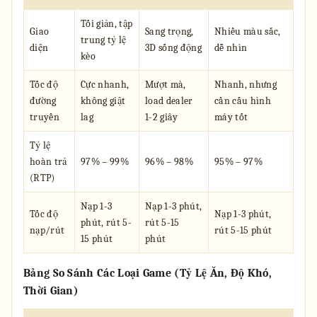
Tối giản, tập
Giao
Sang trọng,
Nhiều màu sắc,
trung tỷ lệ
diện
3D sống động
dễ nhìn
kèo
Tốc độ
Cực nhanh,
Mượt mà,
Nhanh, nhưng
đường
không giật
load dealer
cần cấu hình
truyền
lag
1-2 giây
máy tốt
Tỷ lệ
hoàn trả
97% – 99%
96% – 98%
95% – 97%
(RTP)
Nạp 1-3
Nạp 1-3 phút,
Tốc độ
Nạp 1-3 phút,
phút, rút 5-
rút 5-15
nạp/rút
rút 5-15 phút
15 phút
phút
Bảng So Sánh Các Loại Game (Tỷ Lệ Ăn, Độ Khó,
Thời Gian)