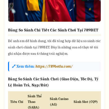
Bảng So Sánh Chi Tiết Các Sảnh Chơi Tại 789BET
Để anh em dễ hình dung, tôi đã tổng hợp dữ liệu so sánh các
sảnh chơi chính tại 789BET. Đây là những con số thực tế tôi
ghi nhận được sau 6 tháng trải nghiệm.
🔗 Xem thêm:
https://789betlu.com/
Bảng So Sánh Các Sảnh Chơi (Giao Diện, Tốc Độ, Tỷ
Lệ Hoàn Trả, Nạp/Rút)
Sảnh Thể
Sảnh Casino
Tiêu Chí
Thao
Sảnh Slot (CQ9)
(AG)
(SABA)