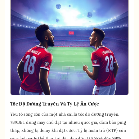
Tốc Độ Đường Truyền Và Tỷ Lệ Ăn Cược
Yếu tố sống còn của một nhà cái là tốc độ đường truyền.
789BET dùng máy chủ đặt tại nhiều quốc gia, đảm bảo ping
thấp, không bị delay khi đặt cược. Tỷ lệ hoàn trả (RTP) của
các sảnh cược thể thao tại đây dao động từ 97% đến 99%,