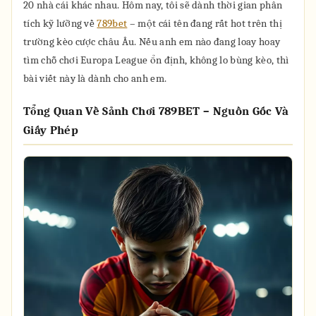
20 nhà cái khác nhau. Hôm nay, tôi sẽ dành thời gian phân
tích kỹ lưỡng về
789bet
– một cái tên đang rất hot trên thị
trường kèo cược châu Âu. Nếu anh em nào đang loay hoay
tìm chỗ chơi Europa League ổn định, không lo bùng kèo, thì
bài viết này là dành cho anh em.
Tổng Quan Về Sảnh Chơi 789BET – Nguồn Gốc Và
Giấy Phép