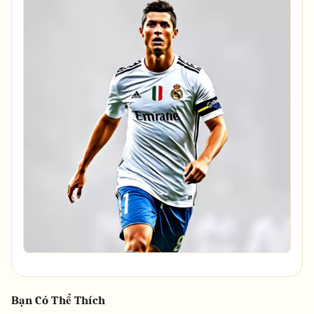
Bạn Có Thể Thích