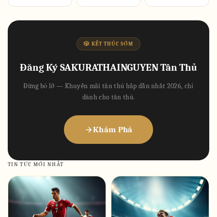
🎲 KẾT THÚC SỚM
Đăng Ký SAKURATHAINGUYEN Tân Thủ
Đừng bỏ lỡ — Khuyến mãi tân thủ hấp dẫn nhất 2026, chỉ
dành cho tân thủ.
Khám Phá
TIN TỨC MỚI NHẤT