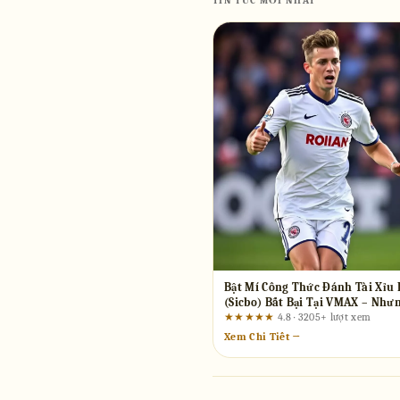
TIN TỨC MỚI NHẤT
Bật Mí Công Thức Đánh Tài Xỉu 
(Sicbo) Bất Bại Tại VMAX – Như
Kiểm Tra Trước Khi Cược
★★★★★
4.8 · 3205+ lượt xem
Xem Chi Tiết →