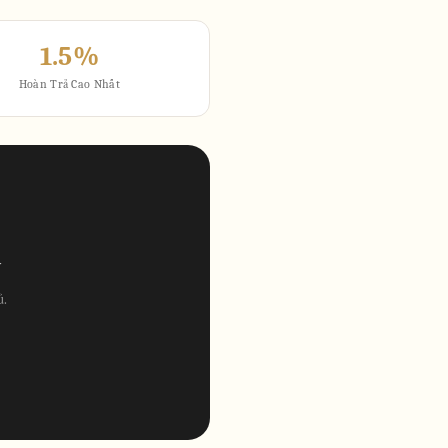
1.5%
Hoàn Trả Cao Nhất
ủ
ủ.