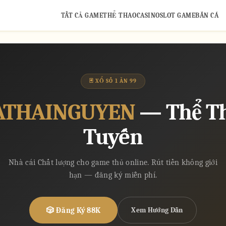
TẤT CẢ GAME
THỂ THAO
CASINO
SLOT GAME
BẮN CÁ
🃏 XỔ SỐ 1 ĂN 99
ATHAINGUYEN
— Thể Th
Tuyến
Nhà cái Chất lượng cho game thủ online. Rút tiền không giới
hạn — đăng ký miễn phí.
🎲 Đăng Ký 88K
Xem Hướng Dẫn