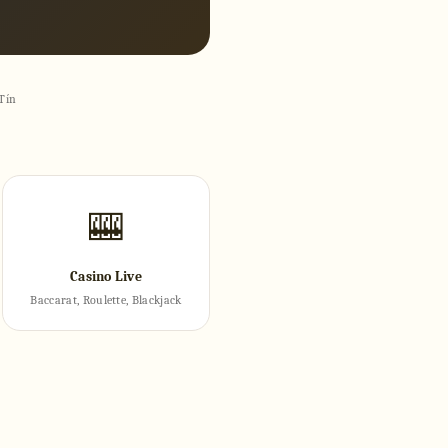
Tín
🎰
Casino Live
Baccarat, Roulette, Blackjack