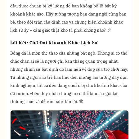
đều được chuẩn bị kỹ lưỡng để bạn không bỏ lỡ bất kỳ
khoảnh khắc nào. Hãy tưởng tượng bạn đang ngồi cùng bạn
bè, theo dõi trận cầu đỉnh cao và chứng kiến khoảnh khắc
lịch sử ấy – cảm giác thật khó tả phải không nào? 🎉
Lời Kết: Chờ Đợi Khoảnh Khắc Lịch Sử
Bóng đá là môn thể thao của những bất ngờ. Không ai có thể
chắc chắn ai sẽ là người ghi bàn thắng quan trọng nhất,
nhưng chính sự bất định đó làm nên vẻ đẹp của trò chơi này.
Từ những ngôi sao trẻ háo hức đến những lão tướng dày dạn
kinh nghiệm, tất cả đều đang chuẩn bị cho khoảnh khắc của
đời mình. Điều duy nhất chúng ta có thể làm là ngồi lại,
thưởng thức và để cảm xúc dẫn lối. ⚽