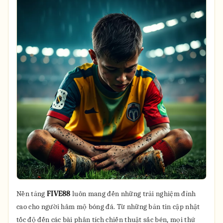
Nền tảng
FIVE88
luôn mang đến những trải nghiệm đỉnh
cao cho người hâm mộ bóng đá. Từ những bản tin cập nhật
tốc độ đến các bài phân tích chiến thuật sắc bén, mọi thứ