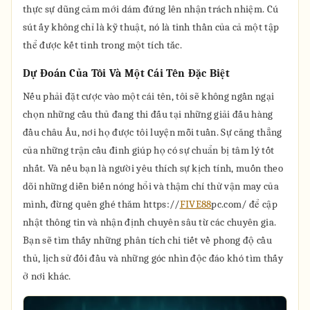
thực sự dũng cảm mới dám đứng lên nhận trách nhiệm. Cú
sút ấy không chỉ là kỹ thuật, nó là tinh thần của cả một tập
thể được kết tinh trong một tích tắc.
Dự Đoán Của Tôi Và Một Cái Tên Đặc Biệt
Nếu phải đặt cược vào một cái tên, tôi sẽ không ngần ngại
chọn những cầu thủ đang thi đấu tại những giải đấu hàng
đầu châu Âu, nơi họ được tôi luyện mỗi tuần. Sự căng thẳng
của những trận cầu đinh giúp họ có sự chuẩn bị tâm lý tốt
nhất. Và nếu bạn là người yêu thích sự kịch tính, muốn theo
dõi những diễn biến nóng hổi và thậm chí thử vận may của
mình, đừng quên ghé thăm https://
FIVE88
pc.com/ để cập
nhật thông tin và nhận định chuyên sâu từ các chuyên gia.
Bạn sẽ tìm thấy những phân tích chi tiết về phong độ cầu
thủ, lịch sử đối đầu và những góc nhìn độc đáo khó tìm thấy
ở nơi khác.