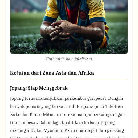
Hình minh hoạ: jalalive.is
Kejutan dari Zona Asia dan Afrika
Jepang: Siap Menggebrak
Jepang terus menunjukkan perkembangan pesat. Dengan
banyak pemain yang berkarier di Eropa, seperti Takefusa
Kubo dan Kaoru Mitoma, mereka mampu bersaing dengan
tim-tim besar. Dalam laga kualifikasi terbaru, Jepang
menang 5-0 atas Myanmar. Permainan cepat dan pressing