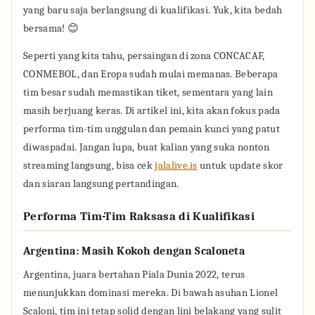
yang baru saja berlangsung di kualifikasi. Yuk, kita bedah
bersama! 😊
Seperti yang kita tahu, persaingan di zona CONCACAF,
CONMEBOL, dan Eropa sudah mulai memanas. Beberapa
tim besar sudah memastikan tiket, sementara yang lain
masih berjuang keras. Di artikel ini, kita akan fokus pada
performa tim-tim unggulan dan pemain kunci yang patut
diwaspadai. Jangan lupa, buat kalian yang suka nonton
streaming langsung, bisa cek
jalalive.is
untuk update skor
dan siaran langsung pertandingan.
Performa Tim-Tim Raksasa di Kualifikasi
Argentina: Masih Kokoh dengan Scaloneta
Argentina, juara bertahan Piala Dunia 2022, terus
menunjukkan dominasi mereka. Di bawah asuhan Lionel
Scaloni, tim ini tetap solid dengan lini belakang yang sulit