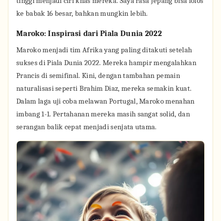
tinggi menjadi ciri khas mereka. Saya rasa Jepang bisa lolos
ke babak 16 besar, bahkan mungkin lebih.
Maroko: Inspirasi dari Piala Dunia 2022
Maroko menjadi tim Afrika yang paling ditakuti setelah
sukses di Piala Dunia 2022. Mereka hampir mengalahkan
Prancis di semifinal. Kini, dengan tambahan pemain
naturalisasi seperti Brahim Diaz, mereka semakin kuat.
Dalam laga uji coba melawan Portugal, Maroko menahan
imbang 1-1. Pertahanan mereka masih sangat solid, dan
serangan balik cepat menjadi senjata utama.