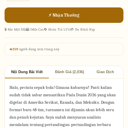
⚡ Nhận Thưởng
🔒 Bảo Mật SSL
🎰 Odds Cao
🔄 Hoàn Trả 1.5%
💳 Đa Kênh Nạp
🔥
259
người đang xem trang này
Nội Dung Bài Viết
Đánh Giá (2,036)
Giao Dịch
Halo, pecinta sepak bola! Gimana kabarnya? Pasti kalian
sudah tidak sabar menantikan Piala Dunia 2026 yang akan
digelar di Amerika Serikat, Kanada, dan Meksiko. Dengan
format baru 48 tim, turnamen ini dijamin akan lebih seru
dan penuh kejutan. Saya sudah menyusun analisis
mendalam tentang pertandingan-pertandingan terbaru