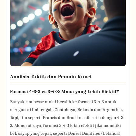
Analisis Taktik dan Pemain Kunci
Formasi 4-3-3 vs 3-4-3: Mana yang Lebih Efektif?
Banyak tim besar mulai beralih ke formasi 3-4-3 untuk
menguasai lini tengah. Contohnya, Belanda dan Argentina.
Tapi, tim seperti Prancis dan Brasil masih setia dengan 4-3-
3. Menurut saya, formasi 3-4-3 lebih efektif jika memiliki
bek sayap yang cepat, seperti Denzel Dumfries (Belanda)