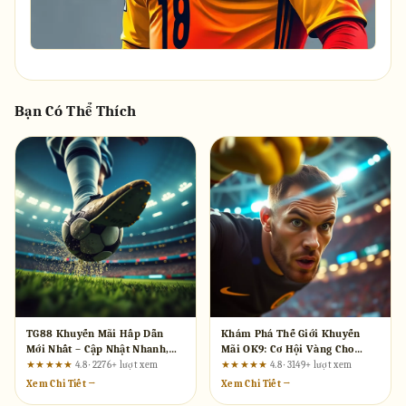
Bạn Có Thể Thích
TG88 Khuyến Mãi Hấp Dẫn
Khám Phá Thế Giới Khuyến
Mới Nhất – Cập Nhật Nhanh,
Mãi OK9: Cơ Hội Vàng Cho
Nhận Quà Liền Tay
Game Thủ
★★★★★
4.8 · 2276+ lượt xem
★★★★★
4.8 · 3149+ lượt xem
Xem Chi Tiết →
Xem Chi Tiết →