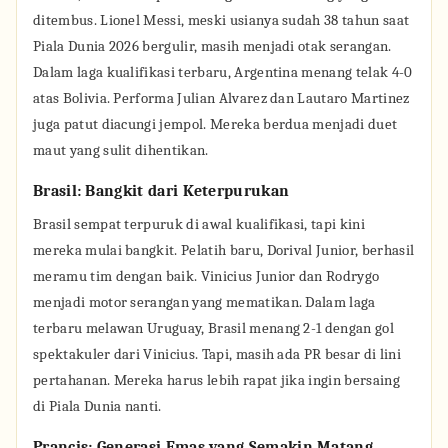
ditembus. Lionel Messi, meski usianya sudah 38 tahun saat
Piala Dunia 2026 bergulir, masih menjadi otak serangan.
Dalam laga kualifikasi terbaru, Argentina menang telak 4-0
atas Bolivia. Performa Julian Alvarez dan Lautaro Martinez
juga patut diacungi jempol. Mereka berdua menjadi duet
maut yang sulit dihentikan.
Brasil: Bangkit dari Keterpurukan
Brasil sempat terpuruk di awal kualifikasi, tapi kini
mereka mulai bangkit. Pelatih baru, Dorival Junior, berhasil
meramu tim dengan baik. Vinicius Junior dan Rodrygo
menjadi motor serangan yang mematikan. Dalam laga
terbaru melawan Uruguay, Brasil menang 2-1 dengan gol
spektakuler dari Vinicius. Tapi, masih ada PR besar di lini
pertahanan. Mereka harus lebih rapat jika ingin bersaing
di Piala Dunia nanti.
Prancis: Generasi Emas yang Semakin Matang