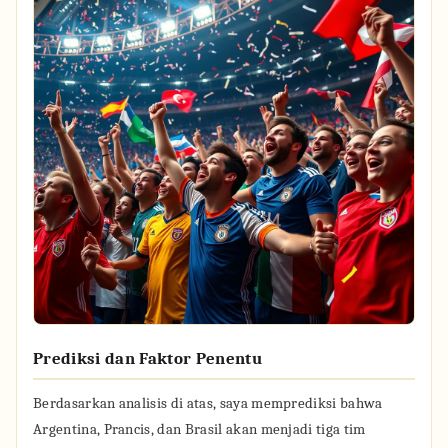
Prediksi dan Faktor Penentu
Berdasarkan analisis di atas, saya memprediksi bahwa
Argentina, Prancis, dan Brasil akan menjadi tiga tim