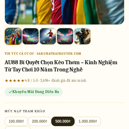
TIN TỨC CÁ CƯỢC · SAKURATHAINGUYEN.COM
AU88 Bí Quyết Chọn Kèo Thơm – Kinh Nghiệm
Từ Tay Chơi 10 Năm Trong Nghề
★★★★★
4.8 / 5.0 · 2,696+ đánh giá đã xác minh
Khuyến Mãi Đang Diễn Ra
MỨC NẠP THAM KHẢO
100.000₫
200.000₫
500.000₫
1.000.000₫