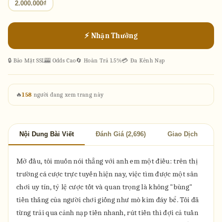
2.000.000₫
⚡ Nhận Thưởng
🔒 Bảo Mật SSL
🎰 Odds Cao
🔄 Hoàn Trả 1.5%
💳 Đa Kênh Nạp
🔥
158
người đang xem trang này
Nội Dung Bài Viết
Đánh Giá (2,696)
Giao Dịch
Mở đầu, tôi muốn nói thẳng với anh em một điều: trên thị
trường cá cược trực tuyến hiện nay, việc tìm được một sân
chơi uy tín, tỷ lệ cược tốt và quan trọng là không "bùng"
tiền thắng của người chơi giống như mò kim đáy bể. Tôi đã
từng trải qua cảnh nạp tiền nhanh, rút tiền thì đợi cả tuần