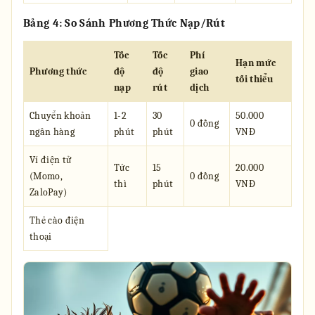
Bảng 4: So Sánh Phương Thức Nạp/Rút
Tốc
Tốc
Phí
Hạn mức
Phương thức
độ
độ
giao
tối thiểu
nạp
rút
dịch
Chuyển khoản
1-2
30
50.000
0 đồng
ngân hàng
phút
phút
VNĐ
Ví điện tử
Tức
15
20.000
(Momo,
0 đồng
thì
phút
VNĐ
ZaloPay)
Thẻ cào điện
thoại