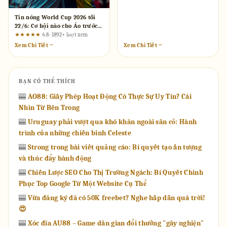
Tin nóng World Cup 2026 tối
22/6: Cơ hội nào cho Áo trước
Argentina?
★★★★★
4.8 · 1892+ lượt xem
Xem Chi Tiết →
Xem Chi Tiết →
BẠN CÓ THỂ THÍCH
🎰
AO88: Giấy Phép Hoạt Động Có Thực Sự Uy Tín? Cái
Nhìn Từ Bên Trong
🎰
Uruguay phải vượt qua khó khăn ngoài sân cỏ: Hành
trình của những chiến binh Celeste
🎰
Strong trong bài viết quảng cáo: Bí quyết tạo ấn tượng
và thúc đẩy hành động
🎰
Chiến Lược SEO Cho Thị Trường Ngách: Bí Quyết Chinh
Phục Top Google Từ Một Website Cụ Thể
🎰
Vừa đăng ký đã có 50K freebet? Nghe hấp dẫn quá trời!
😍
🎰
Xóc đĩa AU88 – Game dân gian đổi thưởng "gây nghiện"