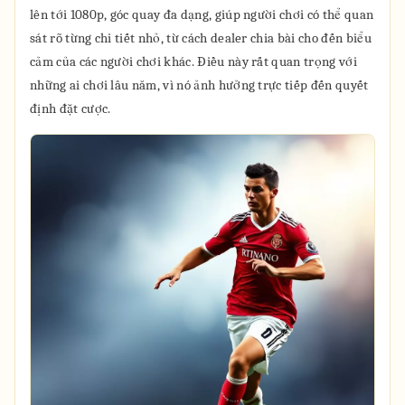
lên tới 1080p, góc quay đa dạng, giúp người chơi có thể quan
sát rõ từng chi tiết nhỏ, từ cách dealer chia bài cho đến biểu
cảm của các người chơi khác. Điều này rất quan trọng với
những ai chơi lâu năm, vì nó ảnh hưởng trực tiếp đến quyết
định đặt cược.