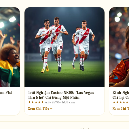
hám Phá
Trải Nghiệm Casino NK88: "Las Vegas
Kinh Ngh
Thu Nhỏ" Chỉ Đúng Một Phần
Cái Tại C
★★★★★
4.8 · 2870+ lượt xem
★★★★
Xem Chi Tiết →
Xem Chi T