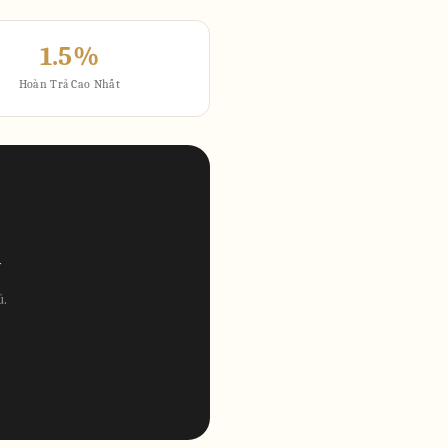
1.5%
Hoàn Trả Cao Nhất
ủ
ủ.