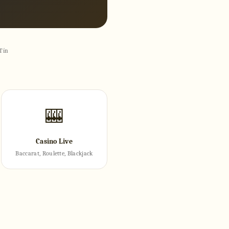
Tín
🎰
Casino Live
Baccarat, Roulette, Blackjack