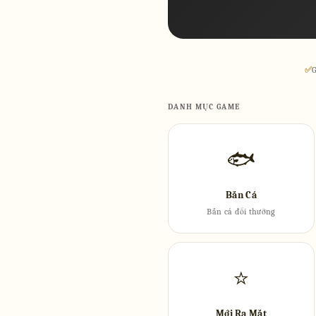
✅
G
DANH MỤC GAME
🐟
Bắn Cá
Bắn cá đổi thưởng
⭐
Mới Ra Mắt