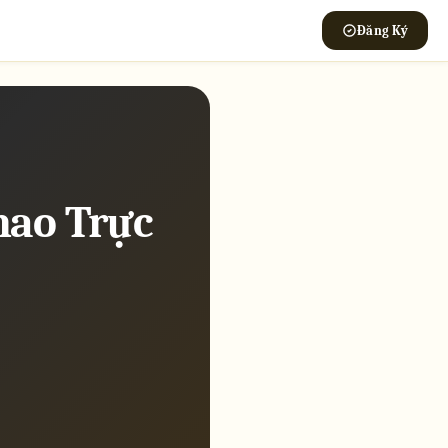
Đăng Ký
ao Trực