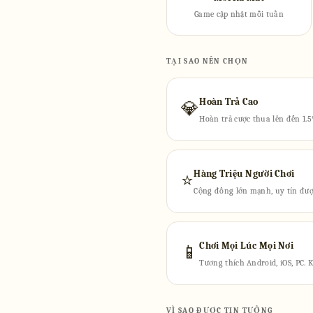
Game cập nhật mỗi tuần
TẠI SAO NÊN CHỌN
Hoàn Trả Cao
💎
Hoàn trả cược thua lên đến 1.5
Hàng Triệu Người Chơi
⭐
Cộng đồng lớn mạnh, uy tín đư
Chơi Mọi Lúc Mọi Nơi
📱
Tương thích Android, iOS, PC. K
VÌ SAO ĐƯỢC TIN TƯỞNG