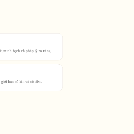
ế, minh bạch và pháp lý rõ ràng.
iới hạn số lần và số tiền.