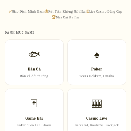
✅
Giao Dịch Minh Bạch
💰
Rút Tiền Không Giới Hạn
🃏
Live Casino Đẳng Cấp
🏆
Nhà Cái Uy Tín
DANH MỤC GAME
🐟
♠
Bắn Cá
Poker
Bắn cá đổi thưởng
Texas Hold'em, Omaha
🃏
🎰
Game Bài
Casino Live
Poker, Tiến Lên, Phỏm
Baccarat, Roulette, Blackjack