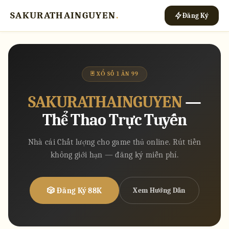
SAKURATHAINGUYEN
.
Đăng Ký
🃏 XỔ SỐ 1 ĂN 99
SAKURATHAINGUYEN
—
Thể Thao Trực Tuyến
Nhà cái Chất lượng cho game thủ online. Rút tiền
không giới hạn — đăng ký miễn phí.
🎲 Đăng Ký 88K
Xem Hướng Dẫn