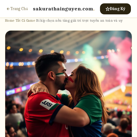
sakurathainguyen.com
.
Trang Chủ
Đăng Ký
Home
›
Tất Cả Game
›
Bí kíp chọn nền tảng giải trí trực tuyến an toàn và uy