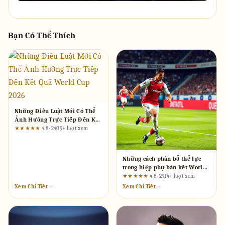
Bạn Có Thể Thích
Những Điều Luật Mới Có Thể
Ảnh Hưởng Trực Tiếp Đến Kết
Quả World Cup 2026
★★★★★
4.8 · 2409+ lượt xem
Những cách phân bổ thể lực
trong hiệp phụ bán kết World
Cup 2026 qua f8bet.dental
★★★★★
4.8 · 2914+ lượt xem
Xem Chi Tiết →
Xem Chi Tiết →