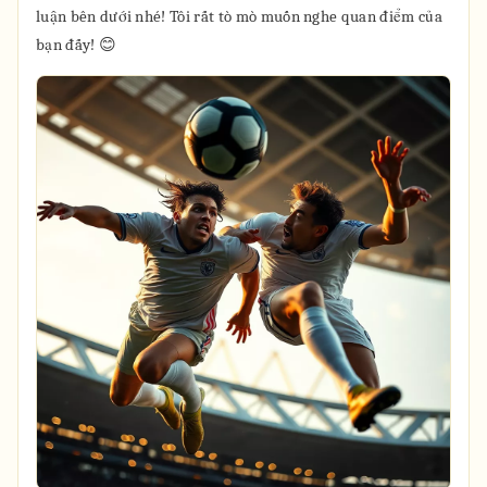
luận bên dưới nhé! Tôi rất tò mò muốn nghe quan điểm của
bạn đấy! 😊