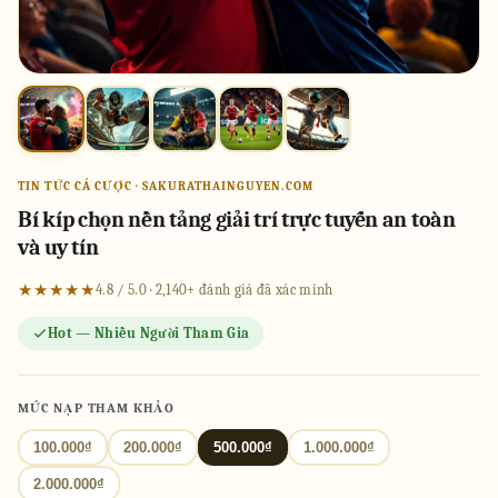
TIN TỨC CÁ CƯỢC · SAKURATHAINGUYEN.COM
Bí kíp chọn nền tảng giải trí trực tuyến an toàn
và uy tín
★★★★★
4.8 / 5.0 · 2,140+ đánh giá đã xác minh
Hot — Nhiều Người Tham Gia
MỨC NẠP THAM KHẢO
100.000₫
200.000₫
500.000₫
1.000.000₫
2.000.000₫