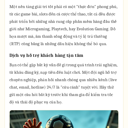
Một nền tảng giải trí tốt phải có một "thực đơn" phong phú,
từ các game bài, slots đến cá cược thể thao, tất cả đều được
phát triển bởi những nhà cung cấp phần mềm hàng đầu thế
giới như Microgaming, Playtech, hay Evolution Gaming. Đồ
họa mượt mà, âm thanh sống động và tỷ lệ trả thưởng
(RTP) công bằng là những dấu hiệu không thể bỏ qua.
Dịch vụ hỗ trợ khách hàng tận tâm
Bạn có thể gặp bất kỳ vấn đề gì trong quá trình trải nghiệm,
từ khâu đăng ký, nạp tiền đến luật chơi. Một đội ngũ hỗ trợ
chuyên nghiệp, phản hồi nhanh chóng qua nhiều kênh (live
chat, email, hotline) 24/7 là "cứu cánh" tuyệt vời. Hãy thử
gửi một câu hỏi bất kỳ trước khi tham gia để kiểm tra tốc
độ và thái độ phục vụ của họ.