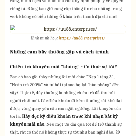
ràng, minh bạch và tuân thủ các quy định pháp lý về quyền
riêng tư. Đừng bao giờ cung cấp thông tin cho những trang
web không có biểu tượng ổ khóa trên thanh địa chỉ nhé!
Hình minh hoạ:
https://uu88.enterprises/
Những cạm bẫy thường gặp và cách tránh
Chiêu trò khuyến mãi "khủng" - Có thực sự tốt?
Bạn có bao giờ thấy những lời mời chào "Nạp 1 tặng 3",
"Hoàn trả 200%" và tự hỏi tại sao họ lại "hào phóng" đến
vậy? Thực tế, đây thường là những chiêu trò để thu hút
người chơi mới. Các điều khoản đi kèm thường rất khó đạt
được, vòng quay yêu cầu cao ngất ngưởng. Lời khuyên của
tôi là:
Hãy đọc kỹ điều khoản trước khi nhận bất kỳ
khuyến mãi nào
. Nếu một ưu đãi quá tốt để trở thành sự
thật, rất có thể nó không thực sự tốt như bạn nghĩ đâu. 😅