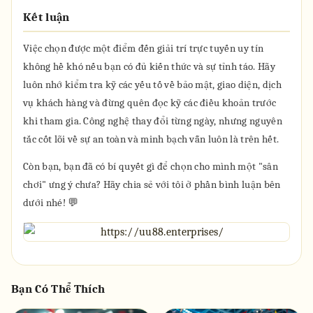
Kết luận
Việc chọn được một điểm đến giải trí trực tuyến uy tín
không hề khó nếu bạn có đủ kiến thức và sự tỉnh táo. Hãy
luôn nhớ kiểm tra kỹ các yếu tố về bảo mật, giao diện, dịch
vụ khách hàng và đừng quên đọc kỹ các điều khoản trước
khi tham gia. Công nghệ thay đổi từng ngày, nhưng nguyên
tắc cốt lõi về sự an toàn và minh bạch vẫn luôn là trên hết.
Còn bạn, bạn đã có bí quyết gì để chọn cho mình một "sân
chơi" ưng ý chưa? Hãy chia sẻ với tôi ở phần bình luận bên
dưới nhé! 💬
Bạn Có Thể Thích