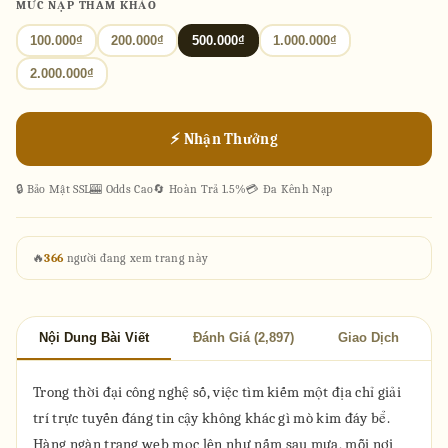
MỨC NẠP THAM KHẢO
100.000₫
200.000₫
500.000₫
1.000.000₫
2.000.000₫
⚡ Nhận Thưởng
🔒 Bảo Mật SSL
🎰 Odds Cao
🔄 Hoàn Trả 1.5%
💳 Đa Kênh Nạp
🔥
366
người đang xem trang này
Nội Dung Bài Viết
Đánh Giá (2,897)
Giao Dịch
Trong thời đại công nghệ số, việc tìm kiếm một địa chỉ giải
trí trực tuyến đáng tin cậy không khác gì mò kim đáy bể.
Hàng ngàn trang web mọc lên như nấm sau mưa, mỗi nơi