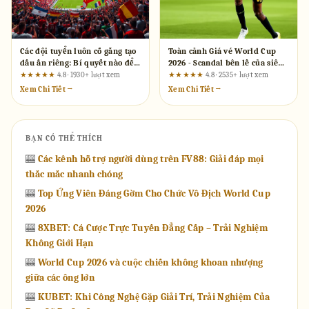
Các đội tuyển luôn cố gắng tạo
Toàn cảnh Giá vé World Cup
dấu ấn riêng: Bí quyết nào để
2026 - Scandal bên lề của siêu
bứt phá trong thế giới game?
sao theo okfun.onl
★★★★★
4.8 · 1930+ lượt xem
★★★★★
4.8 · 2535+ lượt xem
Xem Chi Tiết →
Xem Chi Tiết →
BẠN CÓ THỂ THÍCH
🎰
Các kênh hỗ trợ người dùng trên FV88: Giải đáp mọi
thắc mắc nhanh chóng
🎰
Top Ứng Viên Đáng Gờm Cho Chức Vô Địch World Cup
2026
🎰
8XBET: Cá Cược Trực Tuyến Đẳng Cấp – Trải Nghiệm
Không Giới Hạn
🎰
World Cup 2026 và cuộc chiến không khoan nhượng
giữa các ông lớn
🎰
KUBET: Khi Công Nghệ Gặp Giải Trí, Trải Nghiệm Của