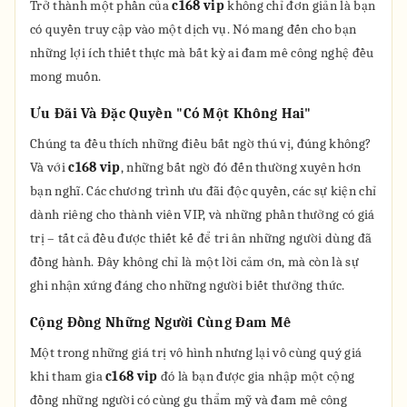
Trở thành một phần của
c168 vip
không chỉ đơn giản là bạn
có quyền truy cập vào một dịch vụ. Nó mang đến cho bạn
những lợi ích thiết thực mà bất kỳ ai đam mê công nghệ đều
mong muốn.
Ưu Đãi Và Đặc Quyền "Có Một Không Hai"
Chúng ta đều thích những điều bất ngờ thú vị, đúng không?
Và với
c168 vip
, những bất ngờ đó đến thường xuyên hơn
bạn nghĩ. Các chương trình ưu đãi độc quyền, các sự kiện chỉ
dành riêng cho thành viên VIP, và những phần thưởng có giá
trị – tất cả đều được thiết kế để tri ân những người dùng đã
đồng hành. Đây không chỉ là một lời cảm ơn, mà còn là sự
ghi nhận xứng đáng cho những người biết thưởng thức.
Cộng Đồng Những Người Cùng Đam Mê
Một trong những giá trị vô hình nhưng lại vô cùng quý giá
khi tham gia
c168 vip
đó là bạn được gia nhập một cộng
đồng những người có cùng gu thẩm mỹ và đam mê công