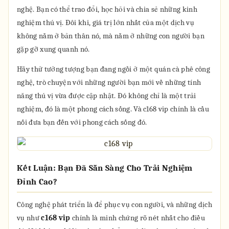
nghệ. Bạn có thể trao đổi, học hỏi và chia sẻ những kinh
nghiệm thú vị. Đôi khi, giá trị lớn nhất của một dịch vụ
không nằm ở bản thân nó, mà nằm ở những con người bạn
gặp gỡ xung quanh nó.
Hãy thử tưởng tượng bạn đang ngồi ở một quán cà phê công
nghệ, trò chuyện với những người bạn mới về những tính
năng thú vị vừa được cập nhật. Đó không chỉ là một trải
nghiệm, đó là một phong cách sống. Và c168 vip chính là cầu
nối đưa bạn đến với phong cách sống đó.
Kết Luận: Bạn Đã Sẵn Sàng Cho Trải Nghiệm
Đỉnh Cao?
Công nghệ phát triển là để phục vụ con người, và những dịch
vụ như
c168 vip
chính là minh chứng rõ nét nhất cho điều