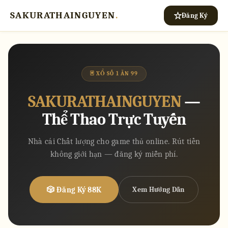
SAKURATHAINGUYEN
.
Đăng Ký
🃏 XỔ SỐ 1 ĂN 99
SAKURATHAINGUYEN
—
Thể Thao Trực Tuyến
Nhà cái Chất lượng cho game thủ online. Rút tiền
không giới hạn — đăng ký miễn phí.
🎲 Đăng Ký 88K
Xem Hướng Dẫn