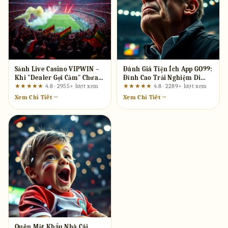
Sảnh Live Casino VIPWIN –
Đánh Giá Tiện Ích App GO99:
Khi "Dealer Gợi Cảm" Chưa
Đỉnh Cao Trải Nghiệm Di
Đủ Để Giữ Chân Người Chơi
Động
★★★★★
4.8 · 2955+ lượt xem
★★★★★
4.8 · 2289+ lượt xem
Xem Chi Tiết →
Xem Chi Tiết →
Quên Mật Khẩu Nhà Cái