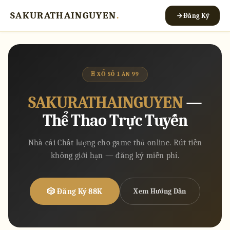
SAKURATHAINGUYEN
.
Đăng Ký
🃏 XỔ SỐ 1 ĂN 99
SAKURATHAINGUYEN
—
Thể Thao Trực Tuyến
Nhà cái Chất lượng cho game thủ online. Rút tiền
không giới hạn — đăng ký miễn phí.
🎲 Đăng Ký 88K
Xem Hướng Dẫn