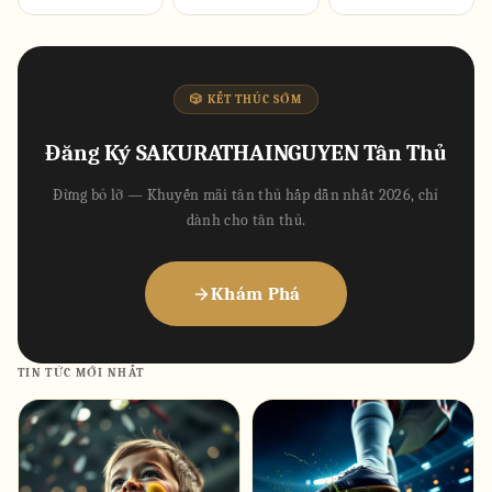
🎲 KẾT THÚC SỚM
Đăng Ký SAKURATHAINGUYEN Tân Thủ
Đừng bỏ lỡ — Khuyến mãi tân thủ hấp dẫn nhất 2026, chỉ
dành cho tân thủ.
Khám Phá
TIN TỨC MỚI NHẤT