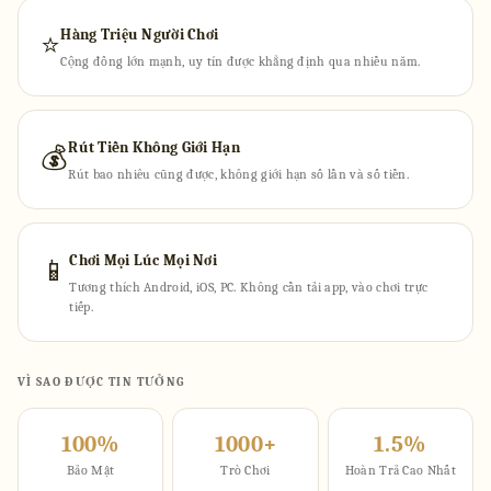
Hàng Triệu Người Chơi
⭐
Cộng đồng lớn mạnh, uy tín được khẳng định qua nhiều năm.
Rút Tiền Không Giới Hạn
💰
Rút bao nhiêu cũng được, không giới hạn số lần và số tiền.
Chơi Mọi Lúc Mọi Nơi
📱
Tương thích Android, iOS, PC. Không cần tải app, vào chơi trực
tiếp.
VÌ SAO ĐƯỢC TIN TƯỞNG
100%
1000+
1.5%
Bảo Mật
Trò Chơi
Hoàn Trả Cao Nhất