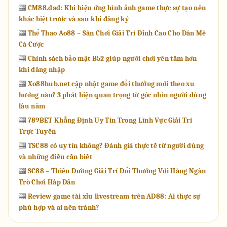
🎰
CM88.dad: Khi hiệu ứng hình ảnh game thực sự tạo nên
khác biệt trước và sau khi đăng ký
🎰
Thể Thao Ao88 – Sân Chơi Giải Trí Đỉnh Cao Cho Dân Mê
Cá Cược
🎰
Chính sách bảo mật B52 giúp người chơi yên tâm hơn
khi đăng nhập
🎰
Xo88hub.net cập nhật game đổi thưởng mới theo xu
hướng nào? 3 phát hiện quan trọng từ góc nhìn người dùng
lâu năm
🎰
789BET Khẳng Định Uy Tín Trong Lĩnh Vực Giải Trí
Trực Tuyến
🎰
TSC88 có uy tín không? Đánh giá thực tế từ người dùng
và những điều cần biết
🎰
SC88 – Thiên Đường Giải Trí Đổi Thưởng Với Hàng Ngàn
Trò Chơi Hấp Dẫn
🎰
Review game tài xỉu livestream trên AD88: Ai thực sự
phù hợp và ai nên tránh?