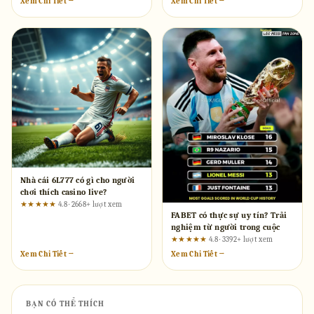
Xem Chi Tiết →
Xem Chi Tiết →
Nhà cái 6L777 có gì cho người
chơi thích casino live?
★★★★★
4.8 · 2668+ lượt xem
FABET có thực sự uy tín? Trải
nghiệm từ người trong cuộc
★★★★★
4.8 · 3392+ lượt xem
Xem Chi Tiết →
Xem Chi Tiết →
BẠN CÓ THỂ THÍCH