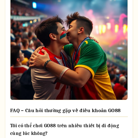
FAQ – Câu hỏi thường gặp về điều khoản GO88
Tôi có thể chơi GO88 trên nhiều thiết bị di động
cùng lúc không?