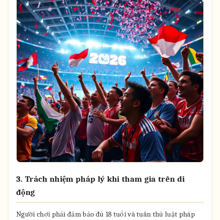
3. Trách nhiệm pháp lý khi tham gia trên di
động
Người chơi phải đảm bảo đủ 18 tuổi và tuân thủ luật pháp