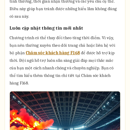
tính thưởng, thời gian nhận thưởng và các yêu cầu cụ thể.
Điều này giúp bạn tránh được những hiểu lầm không đáng
có sau này.
Luôn cập nhật thông tin mới nhất
Chương trình có thể thay đổi theo từng thời điểm. Vì vậy,
bạn nên thường xuyên theo dõi trang chủ hoặc liên hệ với
bộ phận
Chăm sóc khách hàng F168
để được hỗ trợ kịp
thời. Đội ngũ hỗ trợ luôn sẵn sàng giải đáp mọi thắc mắc
của bạn một cách nhanh chóng và chuyên nghiệp. Bạn có
thể tìm hiểu thêm thông tin chi tiết tại Chăm sóc khách
hàng F168.