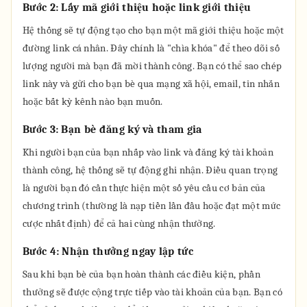
Bước 2: Lấy mã giới thiệu hoặc link giới thiệu
Hệ thống sẽ tự động tạo cho bạn một mã giới thiệu hoặc một
đường link cá nhân. Đây chính là "chìa khóa" để theo dõi số
lượng người mà bạn đã mời thành công. Bạn có thể sao chép
link này và gửi cho bạn bè qua mạng xã hội, email, tin nhắn
hoặc bất kỳ kênh nào bạn muốn.
Bước 3: Bạn bè đăng ký và tham gia
Khi người bạn của bạn nhấp vào link và đăng ký tài khoản
thành công, hệ thống sẽ tự động ghi nhận. Điều quan trọng
là người bạn đó cần thực hiện một số yêu cầu cơ bản của
chương trình (thường là nạp tiền lần đầu hoặc đạt một mức
cược nhất định) để cả hai cùng nhận thưởng.
Bước 4: Nhận thưởng ngay lập tức
Sau khi bạn bè của bạn hoàn thành các điều kiện, phần
thưởng sẽ được cộng trực tiếp vào tài khoản của bạn. Bạn có