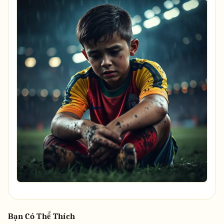
Bạn Có Thể Thích