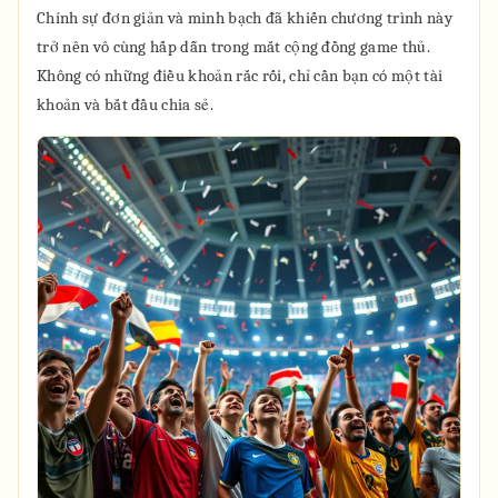
Chính sự đơn giản và minh bạch đã khiến chương trình này
trở nên vô cùng hấp dẫn trong mắt cộng đồng game thủ.
Không có những điều khoản rắc rối, chỉ cần bạn có một tài
khoản và bắt đầu chia sẻ.