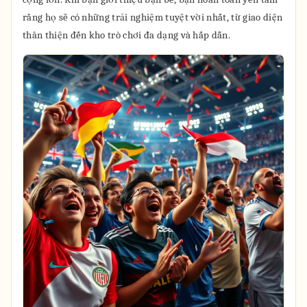
rằng họ sẽ có những trải nghiệm tuyệt vời nhất, từ giao diện
thân thiện đến kho trò chơi đa dạng và hấp dẫn.