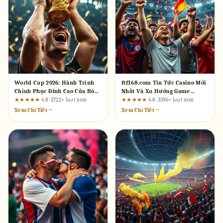
World Cup 2026: Hành Trình
ftf168.com Tin Tức Casino Mới
Chinh Phục Đỉnh Cao Của Bóng
Nhất Và Xu Hướng Game
Đá Thế Giới
Online 2026
★★★★★
4.8 · 2722+ lượt xem
★★★★★
4.8 · 3396+ lượt xem
Xem Chi Tiết →
Xem Chi Tiết →