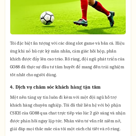
Tôi đặc biệt ấn tượng với các dòng slot game và bắn cá. Hiệu
ứng khi nổ hũ cực kỳ mãn nhãn, cảm giác hồi hộp, phấn
khích được đẩy lên cao trào. Rõ ràng, đội ngũ phát triển của
GO88 đã thực sự đầu tư tâm huyết để mang đến trải nghiệm
tốt nhất cho người dùng.
4. Dịch vụ chăm sóc khách hàng tận tâm
Một nền tảng uy tín luôn đi kèm với một đội ngũ hỗ trợ
khách hàng chuyên nghiệp. Tôi đã thử liên hệ với bộ phận
CSKH của GO88 qua chat trực tiếp vào lúc 2 giờ sáng và nhận
được phản hồi ngay lập tức. Nhân viên tư vấn rất niềm nở,
giải đáp mọi thắc mắc của tôi một cách chi tiết và rõ ràng.