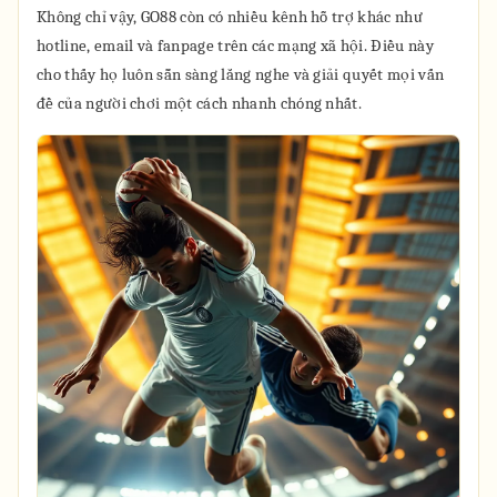
Không chỉ vậy, GO88 còn có nhiều kênh hỗ trợ khác như
hotline, email và fanpage trên các mạng xã hội. Điều này
cho thấy họ luôn sẵn sàng lắng nghe và giải quyết mọi vấn
đề của người chơi một cách nhanh chóng nhất.