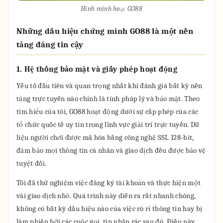
Hình minh hoạ: GO88
Những dấu hiệu chứng minh GO88 là một nền
tảng đáng tin cậy
1. Hệ thống bảo mật và giấy phép hoạt động
Yếu tố đầu tiên và quan trọng nhất khi đánh giá bất kỳ nền
tảng trực tuyến nào chính là tính pháp lý và bảo mật. Theo
tìm hiểu của tôi, GO88 hoạt động dưới sự cấp phép của các
tổ chức quốc tế uy tín trong lĩnh vực giải trí trực tuyến. Dữ
liệu người chơi được mã hóa bằng công nghệ SSL 128-bit,
đảm bảo mọi thông tin cá nhân và giao dịch đều được bảo vệ
tuyệt đối.
Tôi đã thử nghiệm việc đăng ký tài khoản và thực hiện một
vài giao dịch nhỏ. Quá trình này diễn ra rất nhanh chóng,
không có bất kỳ dấu hiệu nào của việc rò rỉ thông tin hay bị
làm phiền bởi các cuộc gọi, tin nhắn rác sau đó. Điều này