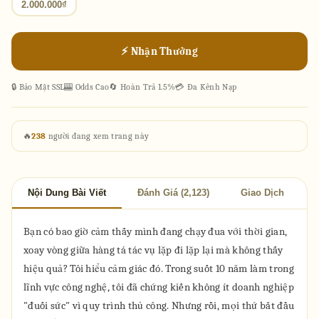
2.000.000₫
⚡ Nhận Thưởng
🔒 Bảo Mật SSL
🎰 Odds Cao
🔄 Hoàn Trả 1.5%
💳 Đa Kênh Nạp
🔥
238
người đang xem trang này
Nội Dung Bài Viết
Đánh Giá (2,123)
Giao Dịch
Bạn có bao giờ cảm thấy mình đang chạy đua với thời gian,
xoay vòng giữa hàng tá tác vụ lặp đi lặp lại mà không thấy
hiệu quả? Tôi hiểu cảm giác đó. Trong suốt 10 năm làm trong
lĩnh vực công nghệ, tôi đã chứng kiến không ít doanh nghiệp
"đuối sức" vì quy trình thủ công. Nhưng rồi, mọi thứ bắt đầu