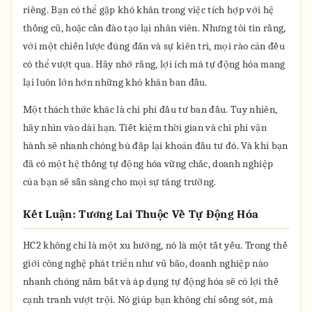
riêng. Bạn có thể gặp khó khăn trong việc tích hợp với hệ
thống cũ, hoặc cần đào tạo lại nhân viên. Nhưng tôi tin rằng,
với một chiến lược đúng đắn và sự kiên trì, mọi rào cản đều
có thể vượt qua. Hãy nhớ rằng, lợi ích mà tự động hóa mang
lại luôn lớn hơn những khó khăn ban đầu.
Một thách thức khác là chi phí đầu tư ban đầu. Tuy nhiên,
hãy nhìn vào dài hạn. Tiết kiệm thời gian và chi phí vận
hành sẽ nhanh chóng bù đắp lại khoản đầu tư đó. Và khi bạn
đã có một hệ thống tự động hóa vững chắc, doanh nghiệp
của bạn sẽ sẵn sàng cho mọi sự tăng trưởng.
Kết Luận: Tương Lai Thuộc Về Tự Động Hóa
HC2 không chỉ là một xu hướng, nó là một tất yếu. Trong thế
giới công nghệ phát triển như vũ bão, doanh nghiệp nào
nhanh chóng nắm bắt và áp dụng tự động hóa sẽ có lợi thế
cạnh tranh vượt trội. Nó giúp bạn không chỉ sống sót, mà