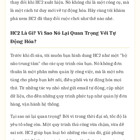
thay đổi khi HC2 xuất hiện. Nó không chỉ là một công cụ, mà
là một cách tư duy mới về tự động hóa. Hãy cùng tôi khám
phá xem HC2 đã thay đổi cuộc chơi như thế nào nhé.
HC2 Là Gì? Vì Sao Nó Lại Quan Trọng Với Tự
Động Hóa?
Trước khi đi sâu, tôi muốn bạn hình dung HC2 như một "bộ
não trung tâm" cho các quy trình của bạn. Nó không đơn
thuần là một phần mềm quản lý công việc, mà là một nền
tảng cho phép bạn kết nối, điều phối và tự động hóa mọi
thứ. Từ những tác vụ nhỏ như gửi email tự động, cập nhật
dữ liệu, cho đến những quy trình phức tạp như quản lý đơn
hàng, vận hành hệ thống.
Tại sao nó lại quan trọng? Bởi vì trong thời đại số, tốc độ là
yếu tố sống còn. Một quy trình thủ công vừa chậm, vừa dễ
sai sót. HC2 giúp bạn loại bỏ những rào cản đó, giải phóng