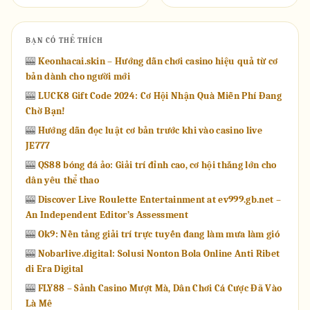
BẠN CÓ THỂ THÍCH
🎰
Keonhacai.skin – Hướng dẫn chơi casino hiệu quả từ cơ
bản dành cho người mới
🎰
LUCK8 Gift Code 2024: Cơ Hội Nhận Quà Miễn Phí Đang
Chờ Bạn!
🎰
Hướng dẫn đọc luật cơ bản trước khi vào casino live
JE777
🎰
QS88 bóng đá ảo: Giải trí đỉnh cao, cơ hội thắng lớn cho
dân yêu thể thao
🎰
Discover Live Roulette Entertainment at ev999.gb.net –
An Independent Editor’s Assessment
🎰
Ok9: Nền tảng giải trí trực tuyến đang làm mưa làm gió
🎰
Nobarlive.digital: Solusi Nonton Bola Online Anti Ribet
di Era Digital
🎰
FLY88 – Sảnh Casino Mượt Mà, Dân Chơi Cá Cược Đã Vào
Là Mê