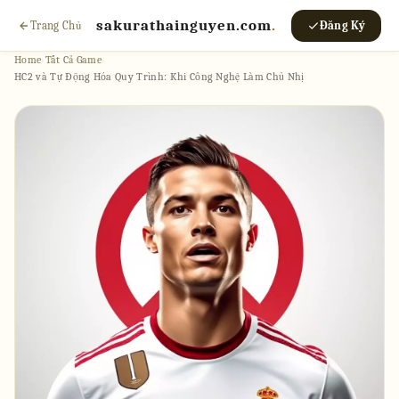
sakurathainguyen.com
.
Trang Chủ
Đăng Ký
Home
›
Tất Cả Game
›
HC2 và Tự Động Hóa Quy Trình: Khi Công Nghệ Làm Chủ Nhị