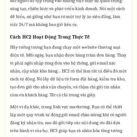
sức người để tập trung vào những việc thực sự quan trọng:
sáng tạo, chiến lược và phát triển kinh doanh. Nói một cách
dễ hiểu, nó giống như bạn có một trợ lý ảo siêu đẳng, làm
việc 24/7 mà không bao giờ kêu ca.
Cách HC2 Hoạt Động Trong Thực Tế
Hãy tưởng tượng bạn đang chạy một website thương mại
điện tử. Mỗi ngày, bạn nhận được hàng trăm đơn hàng. Thay
vì phải ngồi nhập từng đơn vào hệ thống, gửi email xác
nhận, cập nhật kho hàng... HC2 có thể làm tất cả điều đó một
cách tự động. Nó lấy dữ liệu từ form đặt hàng, kiểm tra kho,
tạo đơn gửi cho nhà vận chuyển, và thậm chí gửi tin nhắn
cảm ơn khách hàng. Tất cả chỉ trong vài giây.
Một ví dụ khác, trong lĩnh vực marketing. Bạn có thể thiết
lập một quy trình tự động gửi email chào mừng khi có người
đăng ký nhận tin, sau đó gửi tiếp các nội dung ưu đãi dựa
trên hành vi của họ. HC2 giúp bạn cá nhân hóa từng tương