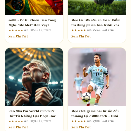
ao88 – Có Gì Khiến Dân Công
Mẹo tải iWin68 an toàn: Kiểm
Nghệ “Mê Mệt” Đến Vậy?
tra đúng phiên bản trước khi
đăng nhập
★★★★★
4.8 · 3058+ lượt xem
★★★★★
4.8 · 2566+ lượt xem
Xem Chi Tiết →
Xem Chi Tiết →
Kèo Nhà Cái World Cup: Sức
Mẹo chơi game bài tứ sắc đổi
Hút Từ Những Lựa Chọn Độc
thưởng tại qs888.tech – Hướng
Đáo
dẫn từ A đến Z
★★★★★
4.8 · 3094+ lượt xem
★★★★★
4.8 · 2910+ lượt xem
Xem Chi Tiết →
Xem Chi Tiết →