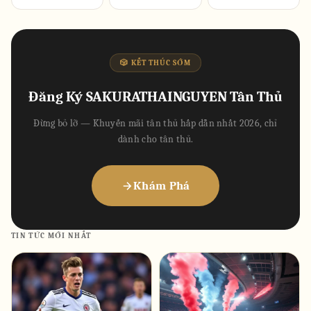
🎲 KẾT THÚC SỚM
Đăng Ký SAKURATHAINGUYEN Tân Thủ
Đừng bỏ lỡ — Khuyến mãi tân thủ hấp dẫn nhất 2026, chỉ
dành cho tân thủ.
Khám Phá
TIN TỨC MỚI NHẤT