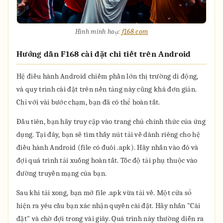
Hình minh hoạ:
f168 com
Hướng dẫn F168 cài đặt chi tiết trên Android
Hệ điều hành Android chiếm phần lớn thị trường di động,
và quy trình cài đặt trên nền tảng này cũng khá đơn giản.
Chỉ với vài bước chạm, bạn đã có thể hoàn tất.
Đầu tiên, bạn hãy truy cập vào trang chủ chính thức của ứng
dụng. Tại đây, bạn sẽ tìm thấy nút tải về dành riêng cho hệ
điều hành Android (file có đuôi .apk). Hãy nhấn vào đó và
đợi quá trình tải xuống hoàn tất. Tốc độ tải phụ thuộc vào
đường truyền mạng của bạn.
Sau khi tải xong, bạn mở file .apk vừa tải về. Một cửa sổ
hiện ra yêu cầu bạn xác nhận quyền cài đặt. Hãy nhấn "Cài
đặt" và chờ đợi trong vài giây. Quá trình này thường diễn ra