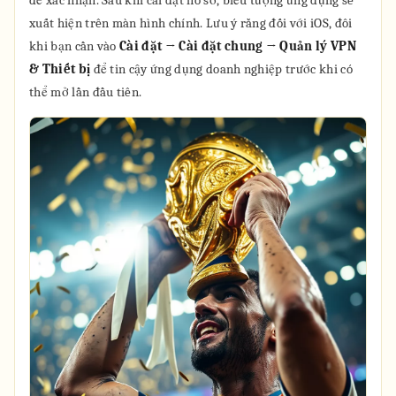
để xác nhận. Sau khi cài đặt hồ sơ, biểu tượng ứng dụng sẽ
xuất hiện trên màn hình chính. Lưu ý rằng đối với iOS, đôi
khi bạn cần vào
Cài đặt → Cài đặt chung → Quản lý VPN
& Thiết bị
để tin cậy ứng dụng doanh nghiệp trước khi có
thể mở lần đầu tiên.