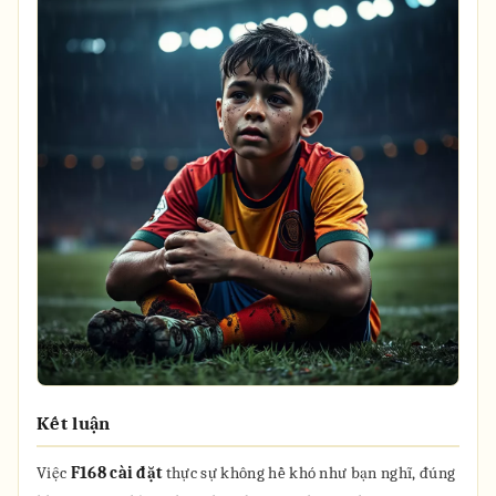
Kết luận
Việc
F168 cài đặt
thực sự không hề khó như bạn nghĩ, đúng