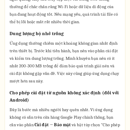
thường để chắc chắn rằng Wi-Fi hoặc dữ liệu di động của
bạn đang hoạt động tốt. Nếu mạng yếu, quá trình tải file có
thể bị lỗi hoặc mất rất nhiều thời gian.
Dung lượng bộ nhớ trống
Ứng dụng thường chiếm một khoảng không gian nhất định
trên thiết bị. Trước khi tiến hành, bạn nên vào phần cài đặt
và kiểm tra dung lượng trống. Mình khuyên bạn nên có ít
nhất 200-300 MB trống để đảm bảo quá trình giải nén và
cài đặt không gặp vấn đề. Việc này cũng giúp ứng dụng chạy
mượt hơn sau này.
Cho phép cài đặt từ nguồn không xác định (đối với
Android)
Đây là bước mà nhiều người hay quên nhất. Vì ứng dụng
không có sẵn trên cửa hàng Google Play chính thống, bạn
cần vào phần
Cài đặt
→
Bảo mật
và bật tùy chọn "Cho phép