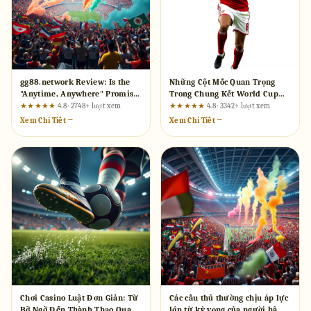
gg88.network Review: Is the
Những Cột Mốc Quan Trọng
"Anytime, Anywhere" Promise
Trong Chung Kết World Cup
Backed by Real Verification?
2026 nk88.red
★★★★★
4.8 · 2748+ lượt xem
★★★★★
4.8 · 3342+ lượt xem
Xem Chi Tiết →
Xem Chi Tiết →
Chơi Casino Luật Đơn Giản: Từ
Các cầu thủ thường chịu áp lực
Bỡ Ngỡ Đến Thành Thạo Qua
lớn từ kỳ vọng của người hâm