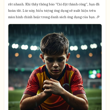
rất nhanh. Khi thấy thông báo "Cài đặt thành công", bạn đã
hoàn tất. Lúc này, biểu tượng ứng dụng sẽ xuất hiện trên
màn hình chính hoặc trong danh sách ứng dụng của bạn. 🎉