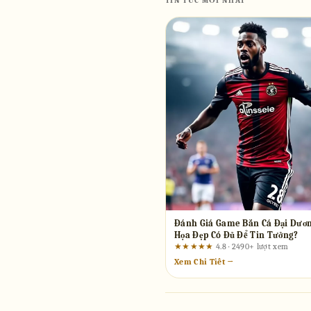
TIN TỨC MỚI NHẤT
Đánh Giá Game Bắn Cá Đại Dươn
Họa Đẹp Có Đủ Để Tin Tưởng?
★★★★★
4.8 · 2490+ lượt xem
Xem Chi Tiết →