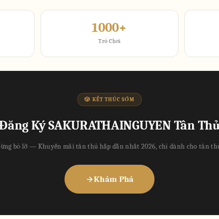
1000+
Trò Chơi
🎲 KẾT THÚC SỚM
Đăng Ký SAKURATHAINGUYEN Tân Th
ừng bỏ lỡ — Khuyến mãi tân thủ hấp dẫn nhất 2026, chỉ dành cho tân th
Khám Phá