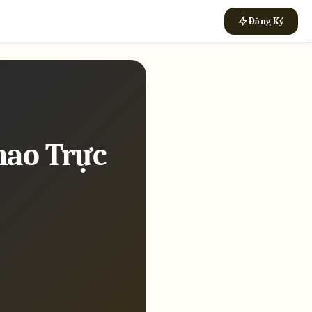
Đăng Ký
ao Trực