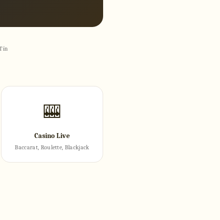
Tín
🎰
Casino Live
Baccarat, Roulette, Blackjack