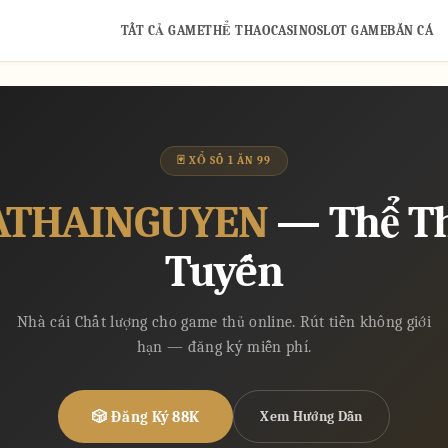
TẤT CẢ GAME
THỂ THAO
CASINO
SLOT GAME
BẮN CÁ
🃏 XỔ SỐ 1 ĂN 99
ATHAINGUYEN
— Thể Th
Tuyến
Nhà cái Chất lượng cho game thủ online. Rút tiền không giới
hạn — đăng ký miễn phí.
🎲 Đăng Ký 88K
Xem Hướng Dẫn