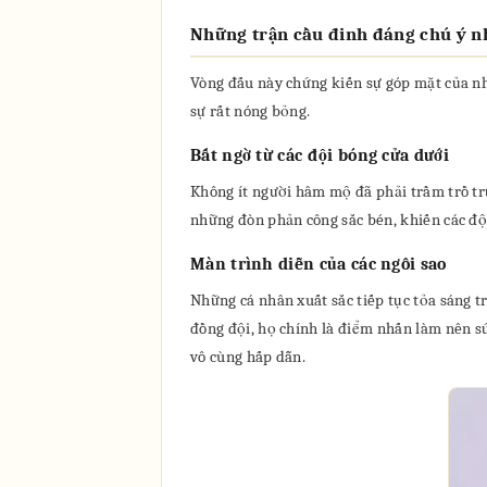
Những trận cầu đinh đáng chú ý n
Vòng đấu này chứng kiến sự góp mặt của nh
sự rất nóng bỏng.
Bất ngờ từ các đội bóng cửa dưới
Không ít người hâm mộ đã phải trầm trồ tr
những đòn phản công sắc bén, khiến các đội 
Màn trình diễn của các ngôi sao
Những cá nhân xuất sắc tiếp tục tỏa sáng 
đồng đội, họ chính là điểm nhấn làm nên s
vô cùng hấp dẫn.