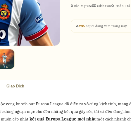
🔒 Bảo Mật SSL
🎰 Odds Cao
🔄 Hoàn Trả
🔥
236
người đang xem trang này
Giao Dịch
uộc vòng knock-out Europa League đã diễn ra vô cùng kịch tính, mang
 dòng ngoạn mục cho đến những kết quả gây sốc, tất cả đều đang làm 
và muốn cập nhật
kết quả Europa League mới nhất
một cách nhanh chó