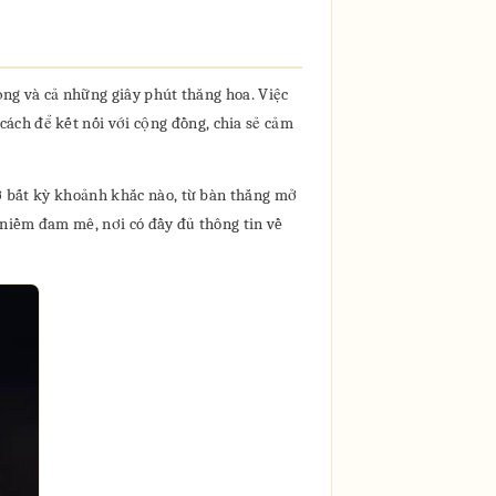
ọng và cả những giây phút thăng hoa. Việc
cách để kết nối với cộng đồng, chia sẻ cảm
ỡ bất kỳ khoảnh khắc nào, từ bàn thắng mở
 niềm đam mê, nơi có đầy đủ thông tin về