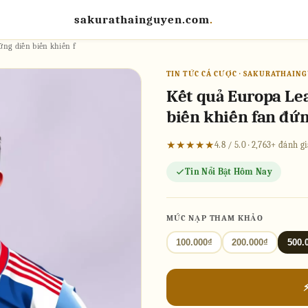
sakurathainguyen.com
.
ng diễn biến khiến f
TIN TỨC CÁ CƯỢC · SAKURATHAIN
Kết quả Europa Le
biến khiến fan đứ
★★★★★
4.8 / 5.0 · 2,763+ đánh 
Tin Nổi Bật Hôm Nay
MỨC NẠP THAM KHẢO
100.000₫
200.000₫
500.