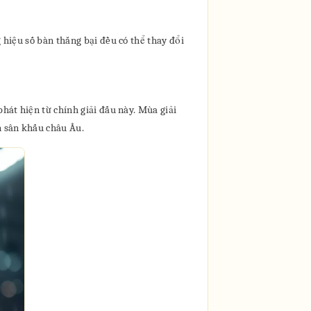
 hiệu số bàn thắng bại đều có thể thay đổi
hát hiện từ chính giải đấu này. Mùa giải
n sân khấu châu Âu.