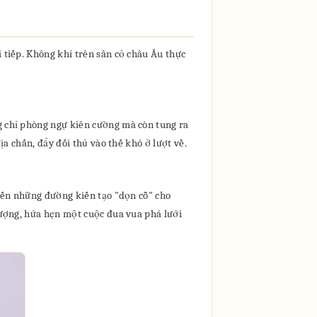
 tiếp. Không khí trên sân cỏ châu Âu thực
g chỉ phòng ngự kiên cường mà còn tung ra
a chấn, đẩy đối thủ vào thế khó ở lượt về.
 đến những đường kiến tạo "dọn cỗ" cho
tượng, hứa hẹn một cuộc đua vua phá lưới