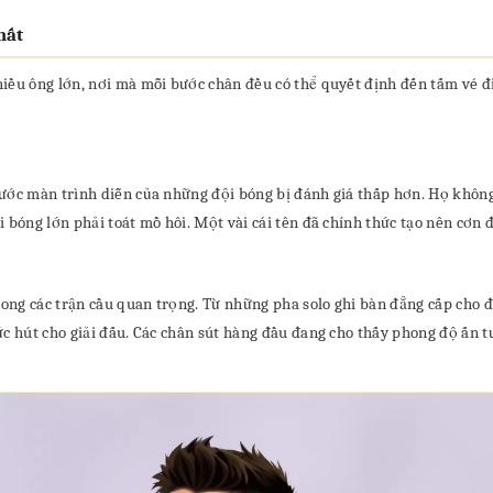
hất
iều ông lớn, nơi mà mỗi bước chân đều có thể quyết định đến tấm vé đi
ước màn trình diễn của những đội bóng bị đánh giá thấp hơn. Họ khôn
bóng lớn phải toát mồ hôi. Một vài cái tên đã chính thức tạo nên cơn đị
trong các trận cầu quan trọng. Từ những pha solo ghi bàn đẳng cấp cho
ức hút cho giải đấu. Các chân sút hàng đầu đang cho thấy phong độ ấn 