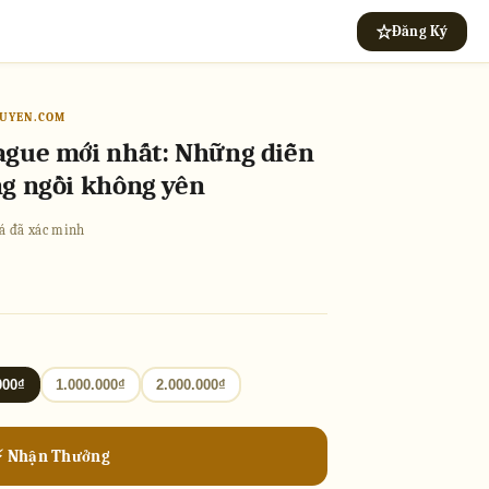
Đăng Ký
GUYEN.COM
ague mới nhất: Những diễn
ng ngồi không yên
giá đã xác minh
000₫
1.000.000₫
2.000.000₫
⚡ Nhận Thưởng