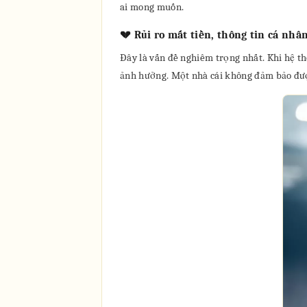
ai mong muốn.
💔 Rủi ro mất tiền, thông tin cá nhâ
Đây là vấn đề nghiêm trọng nhất. Khi hệ thố
ảnh hưởng. Một nhà cái không đảm bảo được 