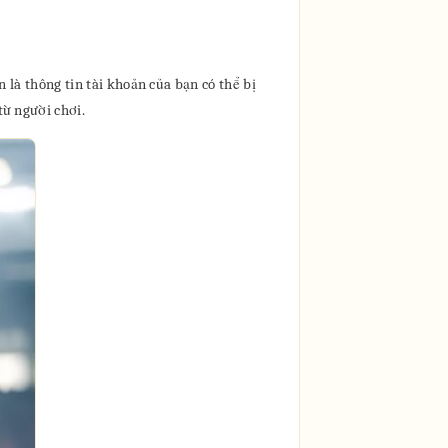
 là thông tin tài khoản của bạn có thể bị
từ người chơi.