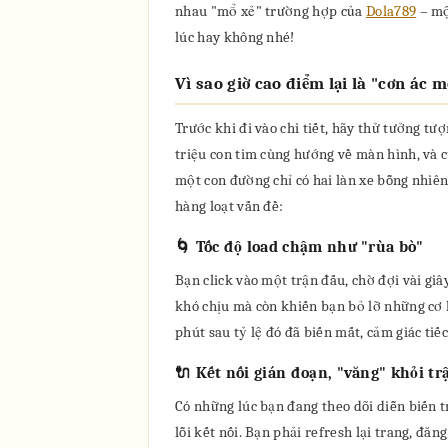
nhau "mổ xẻ" trường hợp của
Dola789
– mộ
lúc hay không nhé!
Vì sao giờ cao điểm lại là "cơn ác 
Trước khi đi vào chi tiết, hãy thử tưởng tư
triệu con tim cùng hướng về màn hình, và c
một con đường chỉ có hai làn xe bỗng nhiê
hàng loạt vấn đề:
🌀 Tốc độ load chậm như "rùa bò"
Bạn click vào một trận đấu, chờ đợi vài giâ
khó chịu mà còn khiến bạn bỏ lỡ những cơ 
phút sau tỷ lệ đó đã biến mất, cảm giác tiế
🔌 Kết nối gián đoạn, "văng" khỏi t
Có những lúc bạn đang theo dõi diễn biến t
lỗi kết nối. Bạn phải refresh lại trang, đă