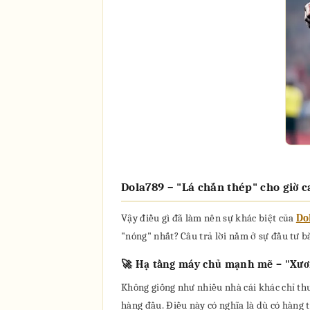
Dola789 – "Lá chắn thép" cho giờ 
Vậy điều gì đã làm nên sự khác biệt của
Do
"nóng" nhất? Câu trả lời nằm ở sự đầu tư b
🚀 Hạ tầng máy chủ mạnh mẽ – "Xươn
Không giống như nhiều nhà cái khác chỉ th
hàng đầu. Điều này có nghĩa là dù có hàng 