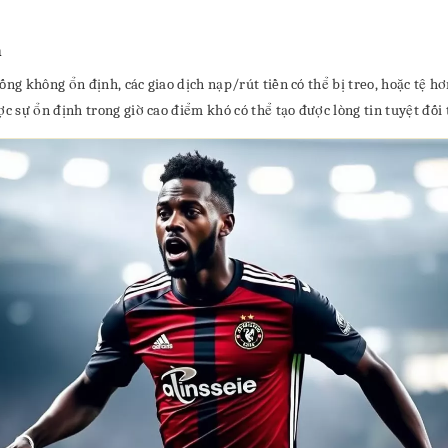
n
ng không ổn định, các giao dịch nạp/rút tiền có thể bị treo, hoặc tệ hơn
sự ổn định trong giờ cao điểm khó có thể tạo được lòng tin tuyệt đối 