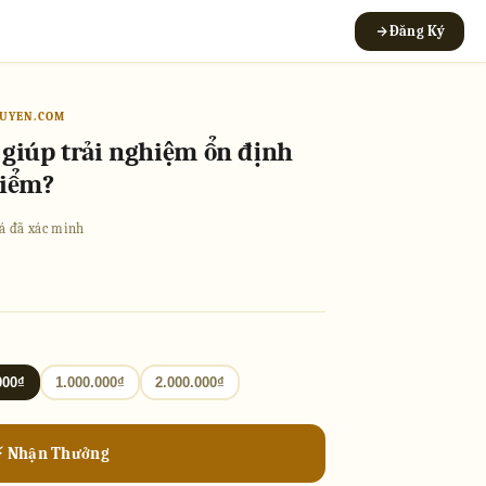
Đăng Ký
GUYEN.COM
 giúp trải nghiệm ổn định
điểm?
giá đã xác minh
000₫
1.000.000₫
2.000.000₫
⚡ Nhận Thưởng