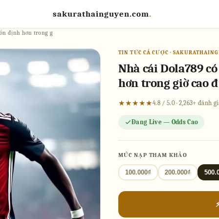
sakurathainguyen.com
.
 ổn định hơn trong g
TIN TỨC CÁ CƯỢC · SAKURATHAIN
Nhà cái Dola789 có
hơn trong giờ cao 
★★★★★
4.8 / 5.0 · 2,263+ đánh 
Đang Live — Odds Cao
MỨC NẠP THAM KHẢO
100.000₫
200.000₫
500.