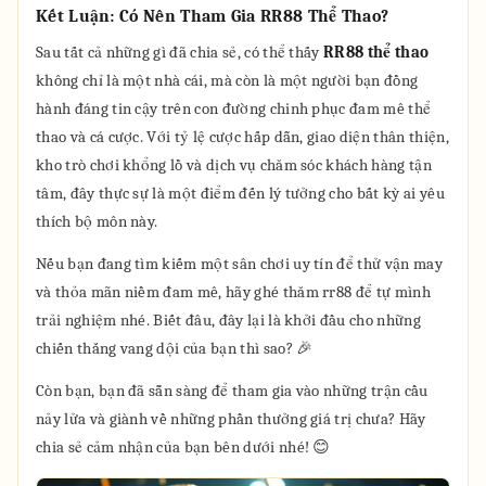
Kết Luận: Có Nên Tham Gia RR88 Thể Thao?
Sau tất cả những gì đã chia sẻ, có thể thấy
RR88 thể thao
không chỉ là một nhà cái, mà còn là một người bạn đồng
hành đáng tin cậy trên con đường chinh phục đam mê thể
thao và cá cược. Với tỷ lệ cược hấp dẫn, giao diện thân thiện,
kho trò chơi khổng lồ và dịch vụ chăm sóc khách hàng tận
tâm, đây thực sự là một điểm đến lý tưởng cho bất kỳ ai yêu
thích bộ môn này.
Nếu bạn đang tìm kiếm một sân chơi uy tín để thử vận may
và thỏa mãn niềm đam mê, hãy ghé thăm rr88 để tự mình
trải nghiệm nhé. Biết đâu, đây lại là khởi đầu cho những
chiến thắng vang dội của bạn thì sao? 🎉
Còn bạn, bạn đã sẵn sàng để tham gia vào những trận cầu
nảy lửa và giành về những phần thưởng giá trị chưa? Hãy
chia sẻ cảm nhận của bạn bên dưới nhé! 😊