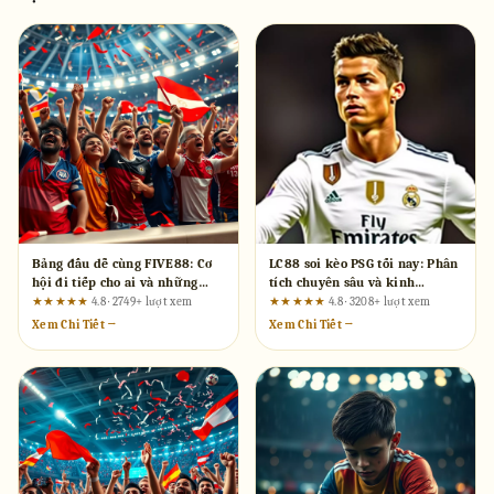
Bảng đấu dễ cùng FIVE88: Cơ
LC88 soi kèo PSG tối nay: Phân
hội đi tiếp cho ai và những
tích chuyên sâu và kinh
cạm bẫy cần tránh
nghiệm thực chiến
★★★★★
4.8 · 2749+ lượt xem
★★★★★
4.8 · 3208+ lượt xem
Xem Chi Tiết →
Xem Chi Tiết →