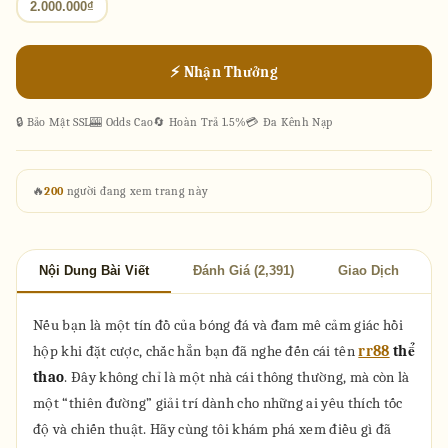
2.000.000₫
⚡ Nhận Thưởng
🔒 Bảo Mật SSL
🎰 Odds Cao
🔄 Hoàn Trả 1.5%
💳 Đa Kênh Nạp
🔥
200
người đang xem trang này
Nội Dung Bài Viết
Đánh Giá (2,391)
Giao Dịch
Nếu bạn là một tín đồ của bóng đá và đam mê cảm giác hồi
hộp khi đặt cược, chắc hẳn bạn đã nghe đến cái tên
rr88
thể
thao
. Đây không chỉ là một nhà cái thông thường, mà còn là
một “thiên đường” giải trí dành cho những ai yêu thích tốc
độ và chiến thuật. Hãy cùng tôi khám phá xem điều gì đã