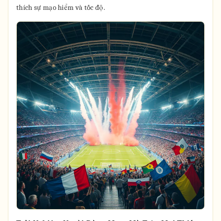
thích sự mạo hiểm và tốc độ.