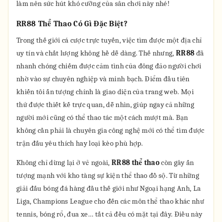
làm nên sức hút khó cưỡng của sân chơi này nhé!
RR88 Thể Thao Có Gì Đặc Biệt?
Trong thế giới cá cược trực tuyến, việc tìm được một địa chỉ
uy tín và chất lượng không hề dễ dàng. Thế nhưng,
RR88
đã
nhanh chóng chiếm được cảm tình của đông đảo người chơi
nhờ vào sự chuyên nghiệp và minh bạch. Điểm đầu tiên
khiến tôi ấn tượng chính là giao diện của trang web. Mọi
thứ được thiết kế trực quan, dễ nhìn, giúp ngay cả những
người mới cũng có thể thao tác một cách mượt mà. Bạn
không cần phải là chuyên gia công nghệ mới có thể tìm được
trận đấu yêu thích hay loại kèo phù hợp.
Không chỉ dừng lại ở vẻ ngoài,
RR88 thể thao
còn gây ấn
tượng mạnh với kho tàng sự kiện thể thao đồ sộ. Từ những
giải đấu bóng đá hàng đầu thế giới như Ngoại hạng Anh, La
Liga, Champions League cho đến các môn thể thao khác như
tennis, bóng rổ, đua xe… tất cả đều có mặt tại đây. Điều này