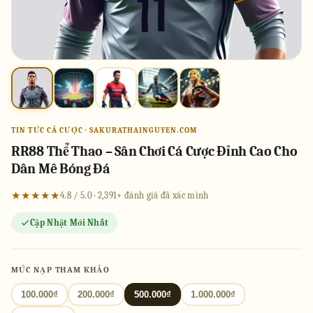
TIN TỨC CÁ CƯỢC · SAKURATHAINGUYEN.COM
RR88 Thể Thao – Sân Chơi Cá Cược Đỉnh Cao Cho
Dân Mê Bóng Đá
★★★★★
4.8 / 5.0 · 2,391+ đánh giá đã xác minh
Cập Nhật Mới Nhất
MỨC NẠP THAM KHẢO
100.000₫
200.000₫
500.000₫
1.000.000₫