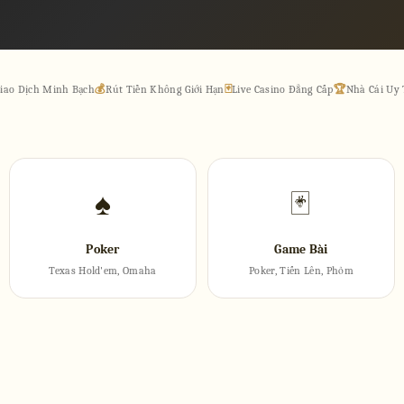
iao Dịch Minh Bạch
💰
Rút Tiền Không Giới Hạn
🃏
Live Casino Đẳng Cấp
🏆
Nhà Cái Uy 
♠
🃏
Poker
Game Bài
Texas Hold'em, Omaha
Poker, Tiến Lên, Phỏm