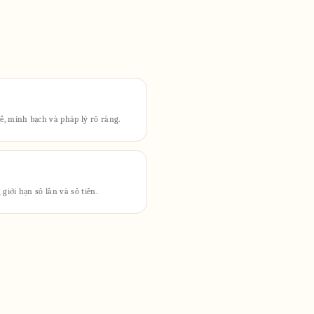
ế, minh bạch và pháp lý rõ ràng.
iới hạn số lần và số tiền.