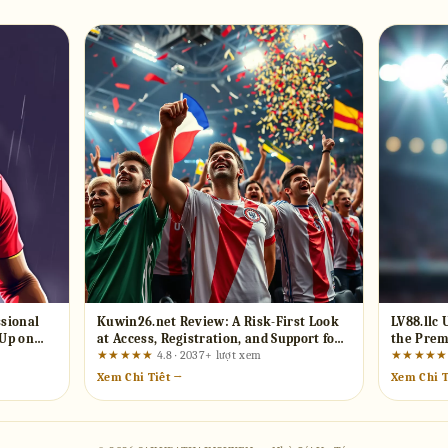
sional
Kuwin26.net Review: A Risk-First Look
LV88.llc
Up on
at Access, Registration, and Support for
the Pre
Advanced Gaming Services
★★★★★
4.8 · 2037+ lượt xem
★★★★
Xem Chi Tiết →
Xem Chi T