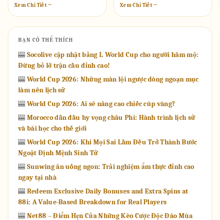
Xem Chi Tiết →
Xem Chi Tiết →
BẠN CÓ THỂ THÍCH
🎰
Socolive cập nhật bảng L World Cup cho người hâm mộ:
Đừng bỏ lỡ trận cầu đỉnh cao!
🎰
World Cup 2026: Những màn lội ngược dòng ngoạn mục
làm nên lịch sử
🎰
World Cup 2026: Ai sẽ nâng cao chiếc cúp vàng?
🎰
Morocco dẫn đầu hy vọng châu Phi: Hành trình lịch sử
và bài học cho thế giới
🎰
World Cup 2026: Khi Mọi Sai Lầm Đều Trở Thành Bước
Ngoặt Định Mệnh Sinh Tử
🎰
Sunwing ăn uống ngon: Trải nghiệm ẩm thực đỉnh cao
ngay tại nhà
🎰
Redeem Exclusive Daily Bonuses and Extra Spins at
88i: A Value-Based Breakdown for Real Players
🎰
Net88 – Điểm Hẹn Của Những Kèo Cược Độc Đáo Mùa