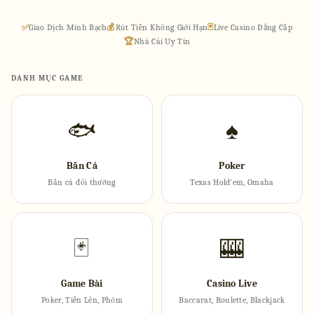
✅
Giao Dịch Minh Bạch
💰
Rút Tiền Không Giới Hạn
🃏
Live Casino Đẳng Cấp
🏆
Nhà Cái Uy Tín
DANH MỤC GAME
🐟
♠
Bắn Cá
Poker
Bắn cá đổi thưởng
Texas Hold'em, Omaha
🃏
🎰
Game Bài
Casino Live
Poker, Tiến Lên, Phỏm
Baccarat, Roulette, Blackjack