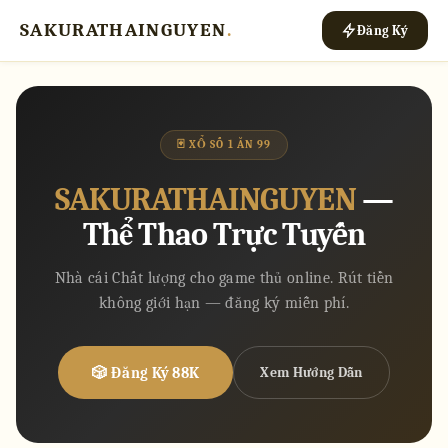
SAKURATHAINGUYEN
.
Đăng Ký
🃏 XỔ SỐ 1 ĂN 99
SAKURATHAINGUYEN
—
Thể Thao Trực Tuyến
Nhà cái Chất lượng cho game thủ online. Rút tiền
không giới hạn — đăng ký miễn phí.
🎲 Đăng Ký 88K
Xem Hướng Dẫn