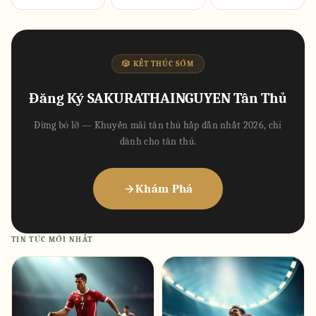
🎲 KẾT THÚC SỚM
Đăng Ký SAKURATHAINGUYEN Tân Thủ
Đừng bỏ lỡ — Khuyến mãi tân thủ hấp dẫn nhất 2026, chỉ
dành cho tân thủ.
Khám Phá
TIN TỨC MỚI NHẤT